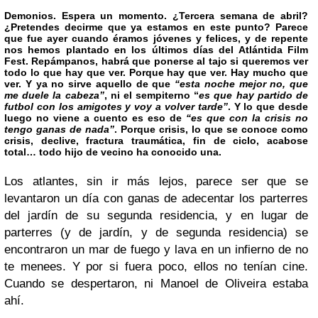
Demonios. Espera un momento. ¿Tercera semana de abril?
¿Pretendes decirme que ya estamos en este punto? Parece
que fue ayer cuando éramos jóvenes y felices, y de repente
nos hemos plantado en los últimos días del
Atlántida Film
Fest
. Repámpanos, habrá que ponerse al tajo si queremos ver
todo lo que hay que ver. Porque hay que ver. Hay mucho que
ver. Y ya no sirve aquello de que
“esta noche mejor no, que
me duele la cabeza”
, ni el sempiterno “
es que hay partido de
futbol con los amigotes y voy a volver tarde”
. Y lo que desde
luego no viene a cuento es eso de
“es que con la crisis no
tengo ganas de nada”
. Porque crisis, lo que se conoce como
crisis, declive, fractura traumática, fin de ciclo, acabose
total… todo hijo de vecino ha conocido una.
Los atlantes, sin ir más lejos, parece ser que se
levantaron un día con ganas de adecentar los parterres
del jardín de su segunda residencia, y en lugar de
parterres (y de jardín, y de segunda residencia) se
encontraron un mar de fuego y lava en un infierno de no
te menees. Y por si fuera poco, ellos no tenían cine.
Cuando se despertaron, ni Manoel de Oliveira estaba
ahí.