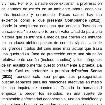
vivimos. Por ello, a nadie debe extrañar la proliferación
de estados de estrés en un ambiente laboral cada vez
más inestable y enrarecido. Pocos casos hay tan
extremos como el que presenta
Compliance (2012)
,
donde la sempiterna consigna que anuncia “basado en
un caso real” se convierte en un valor añadido para una
historia que se intrinca a medida que corren los minutos
en un claustrofóbico puesto de comida rápida. Uno de
los grandes títulos del cine indie más actual que traza
una quebradiza línea de protección entre una situación
relativamente común (incluso anodina) y los márgenes
de un equilibrio mental puesto brutalmente a prueba. Da
miedo. Casi es preferible la premisa de
Perfect Sense
(2011)
, aunque sólo sea porque sus protagonistas
buscan espacios para las relaciones afectivas en medio
de una inquietante pandemia. Cuando la humanidad
empieza a perder los sentidos, en una suerte de
implacable enfermedad degenerativa, una epidemióloga y
un cocinero buscan un asidero que palie su dolencia a