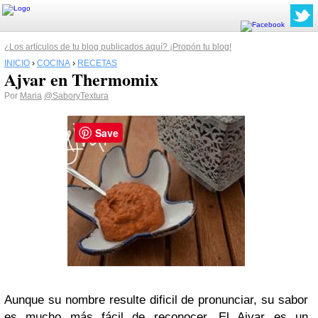
¿Los artículos de tu blog publicados aquí? ¡Propón tu blog!
INICIO
›
COCINA
›
RECETAS
Ajvar en Thermomix
Por
Maria
@SaboryTextura
Save
Aunque su nombre resulte dificil de pronunciar, su sabor
es mucho más fácil de reconocer. El Ajvar es un