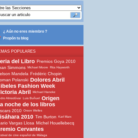
¿ Aún no eres miembro ?
Propón tu blog
EMAS POPULARES
eria del Libro
Premios Goya 2010
ean Simmons
Michael Moore
Rita Hayworth
elson Mandela
Frédéric Chopin
Dolores Abril
oman Polanski
ibeles Fashion Week
ictoria Abril
Michael Haneke
Origen
dro Almodóvar
Luis Buñuel
a noche de los libros
scars 2010
Orson Welles
isáhara 2010
Tim Burton
Karl Marx
ario Vargas Llosa
Michel Houellebecq
remio Cervantes
stival de cine español de Málaga