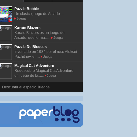
Puzzle Bobble
Un clásico juego de Arcade. ......
Juega
Karate Blazers
Karate Blazers es un juego de
Arcade, que forma......
Juega
Puzzle De Bloques
Inventado en 1984 por el ruso Alekséi
Pázhitnov, e......
Juega
Magical Cat Adventure
Redescubre Magical Cat Adventure,
un juego de la......
Juega
Descubrir el espacio Juegos