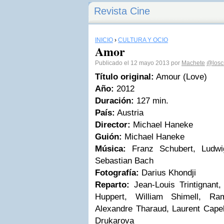
Revista Cine
INICIO
›
CULTURA Y OCIO
Amor
Publicado el 12 mayo 2013 por
Machete
@loscr
Título original:
Amour (Love)
Año:
2012
Duración:
127 min.
País:
Austria
Director:
Michael Haneke
Guión:
Michael Haneke
Música:
Franz Schubert, Ludwi
Sebastian Bach
Fotografía:
Darius Khondji
Reparto:
Jean-Louis Trintignant,
Huppert, William Shimell, Ra
Alexandre Tharaud, Laurent Capel
Drukarova