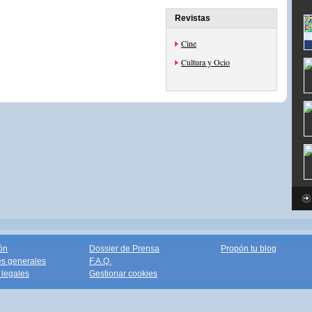
Revistas
Cine
Cultura y Ocio
ón
Dossier de Prensa
Propón tu blog
s generales
F.A.Q.
legales
Gestionar cookies