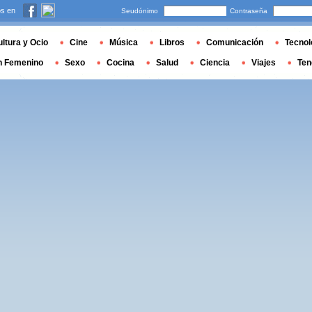
s en
Seudónimo
Contraseña
ltura y Ocio
Cine
Música
Libros
Comunicación
Tecnol
n Femenino
Sexo
Cocina
Salud
Ciencia
Viajes
Ten