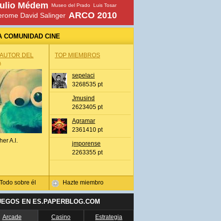
ulio Médem
Museo del Prado
Luis Tosar
ARCO 2010
erome David Salinger
A COMUNIDAD CINE
 AUTOR DEL
TOP MIEMBROS
A
sepelaci
3268535 pt
Jmusind
2623405 pt
Agramar
2361410 pt
her A.l.
jmporense
2263355 pt
Todo sobre él
Hazte miembro
UEGOS EN ES.PAPERBLOG.COM
Arcade
Casino
Estrategia