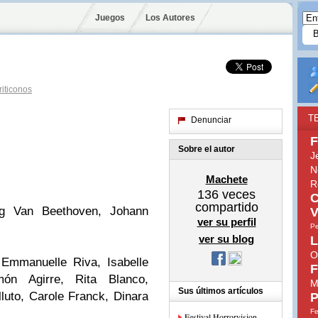
Juegos
Los Autores
iticonos
T
Denunciar
F
Sobre el autor
J
N
Machete
R
136
veces
C
compartido
g Van Beethoven, Johann
V
ver su perfil
Pe
ver su blog
L
O
 Emmanuelle Riva, Isabelle
F
món Agirre, Rita Blanco,
M
Sus últimos artículos
luto, Carole Franck, Dinara
P
Fe
Festival Horrorvision