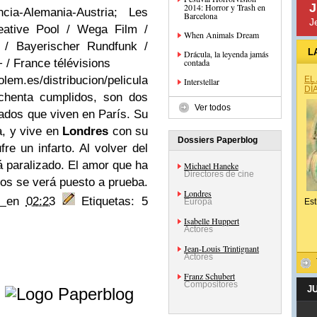
J
2014: Horror y Trash en
ia-Alemania-Austria; Les
Barcelona
J
eative Pool / Wega Film /
When Animals Dream
/ Bayerischer Rundfunk /
L
Drácula, la leyenda jamás
/ France télévisions
contada
.es/distribucion/pelicula
EL
Interstellar
DÍ
chenta cumplidos, son dos
Ver todos
lados que viven en París. Su
a, y vive en
Londres
con su
Dossiers Paperblog
re un infarto. Al volver del
á paralizado. El amor que ha
Michael Haneke
Directores de cine
ños se verá puesto a prueba.
Londres
en
02:23
Etiquetas: 5
Europa
Est
Isabelle Huppert
Actores
Jean-Louis Trintignant
Actores
Franz Schubert
e
Compositores
J