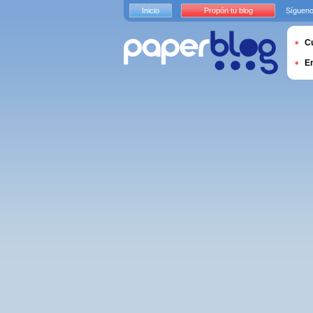
Inicio
Propón tu blog
Sígueno
Cu
E