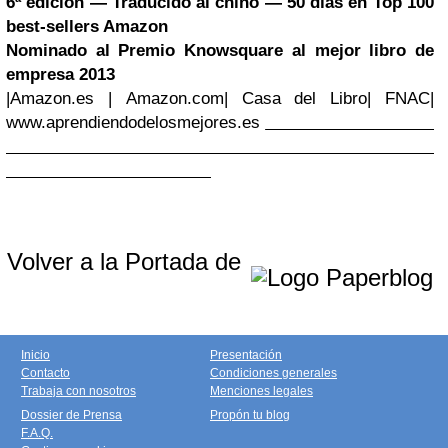
6ª edición
—
Traducido al chino
— 50 días en Top 100
best-sellers Amazon
Nominado al Premio Knowsquare al mejor libro de
empresa 2013
|
Amazon.es
|
Amazon.com| Casa del Libro| FNAC|
www.aprendiendodelosmejores.es
Volver a la Portada de
Inicio
Presentación
Contacto
Condiciones generales
Trabaja con nosotros
Menciones legales
Dossier de Prensa
Propón tu blog
F.A.Q.