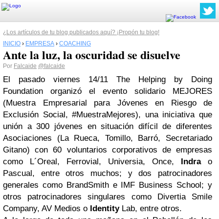
¿Los artículos de tu blog publicados aquí? ¡Propón tu blog!
INICIO
›
EMPRESA
›
COACHING
Ante la luz, la oscuridad se disuelve
Por
Falcaide
@falcaide
El pasado viernes 14/11 The Helping by Doing
Foundation organizó el evento solidario MEJORES
(Muestra Empresarial para Jóvenes en Riesgo de
Exclusión Social, #MuestraMejores), una iniciativa que
unión a 300 jóvenes en situación difícil de diferentes
Asociaciones (La Rueca, Tomillo, Barró, Secretariado
Gitano) con 60 voluntarios corporativos de empresas
como L´Oreal, Ferrovial, Universia, Once,
Indra
o
Pascual, entre otros muchos; y dos patrocinadores
generales como BrandSmith e IMF Business School; y
otros patrocinadores singulares como Divertia Smile
Company, AV Medios o
Identity
Lab, entre otros.