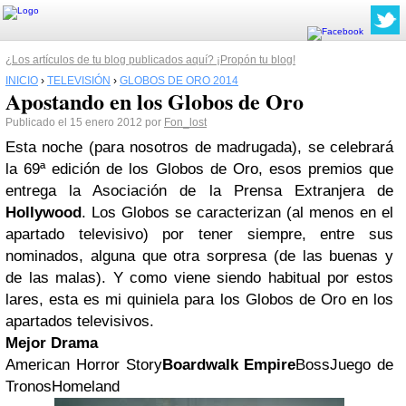
¿Los artículos de tu blog publicados aquí? ¡Propón tu blog!
INICIO
›
TELEVISIÓN
›
GLOBOS DE ORO 2014
Apostando en los Globos de Oro
Publicado el 15 enero 2012 por
Fon_lost
Esta noche (para nosotros de madrugada), se celebrará
la 69ª edición de los Globos de Oro, esos premios que
entrega la Asociación de la Prensa Extranjera de
Hollywood
. Los Globos se caracterizan (al menos en el
apartado televisivo) por tener siempre, entre sus
nominados, alguna que otra sorpresa (de las buenas y
de las malas). Y como viene siendo habitual por estos
lares, esta es mi quiniela para los Globos de Oro en los
apartados televisivos.
Mejor Drama
American Horror Story
Boardwalk Empire
BossJuego de
TronosHomeland