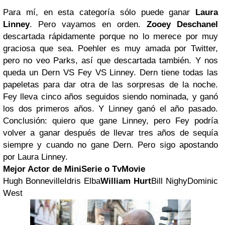
Para mí, en esta categoría sólo puede ganar
Laura
Linney
. Pero vayamos en orden.
Zooey Deschanel
descartada rápidamente porque no lo merece por muy
graciosa que sea. Poehler es muy amada por Twitter,
pero no veo Parks, así que descartada también. Y nos
queda un Dern VS Fey VS Linney. Dern tiene todas las
papeletas para dar otra de las sorpresas de la noche.
Fey lleva cinco años seguidos siendo nominada, y ganó
los dos primeros años. Y Linney ganó el año pasado.
Conclusión: quiero que gane Linney, pero Fey podría
volver a ganar después de llevar tres años de sequía
siempre y cuando no gane Dern. Pero sigo apostando
por Laura Linney.
Mejor Actor de MiniSerie o TvMovie
Hugh BonnevilleIdris Elba
William Hurt
Bill NighyDominic
West