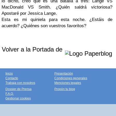
lo dicho, creo que es una batalla a tres: Lange VS
MacDonald VS Smith. ¿Quién saldrá victoriosa?
Apostaré por Jessica Lange.
Esta es mi quiniela para esta noche. ¿Estáis de
acuerdo? ¿Quiénes son vuestros favoritos?
Volver a la Portada de
Inicio
Presentación
Contacto
Condiciones generales
Trabaja con nosotros
Menciones legales
Dossier de Prensa
Propón tu blog
F.A.Q.
Gestionar cookies