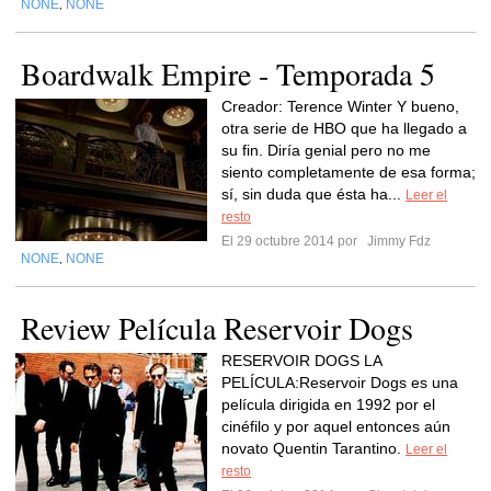
NONE
NONE
,
Boardwalk Empire - Temporada 5
Creador: Terence Winter Y bueno,
otra serie de HBO que ha llegado a
su fin. Diría genial pero no me
siento completamente de esa forma;
sí, sin duda que ésta ha...
Leer el
resto
El 29 octubre 2014 por
Jimmy Fdz
NONE
NONE
,
Review Película Reservoir Dogs
RESERVOIR DOGS LA
PELÍCULA:Reservoir Dogs es una
película dirigida en 1992 por el
cinéfilo y por aquel entonces aún
novato Quentin Tarantino.
Leer el
resto