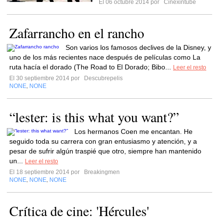
El 06 octubre 2014 por
Cinexintube
Zafarrancho en el rancho
Son varios los famosos declives de la Disney, y
uno de los más recientes nace después de películas como La
ruta hacía el dorado (The Road to El Dorado; Bibo...
Leer el resto
El 30 septiembre 2014 por
Descubrepelis
NONE
NONE
,
“lester: is this what you want?”
Los hermanos Coen me encantan. He
seguido toda su carrera con gran entusiasmo y atención, y a
pesar de sufrir algún traspié que otro, siempre han mantenido
un...
Leer el resto
El 18 septiembre 2014 por
Breakingmen
NONE
NONE
NONE
,
,
Crítica de cine: 'Hércules'