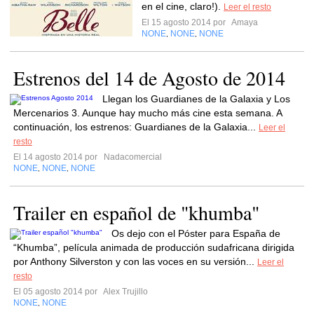
en el cine, claro!).
Leer el resto
El 15 agosto 2014 por
Amaya
NONE
NONE
NONE
,
,
Estrenos del 14 de Agosto de 2014
Llegan los Guardianes de la Galaxia y Los
Mercenarios 3. Aunque hay mucho más cine esta semana. A
continuación, los estrenos: Guardianes de la Galaxia...
Leer el
resto
El 14 agosto 2014 por
Nadacomercial
NONE
NONE
NONE
,
,
Trailer en español de "khumba"
Os dejo con el Póster para España de
“Khumba”, película animada de producción sudafricana dirigida
por Anthony Silverston y con las voces en su versión...
Leer el
resto
El 05 agosto 2014 por
Alex Trujillo
NONE
NONE
,