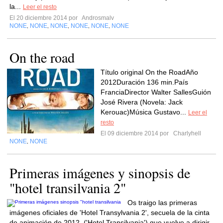
la...
Leer el resto
El 20 diciembre 2014 por
Androsmalv
NONE
NONE
NONE
NONE
NONE
NONE
,
,
,
,
,
On the road
Título original On the RoadAño
2012Duración 136 min.País
FranciaDirector Walter SallesGuión
José Rivera (Novela: Jack
Kerouac)Música Gustavo...
Leer el
resto
El 09 diciembre 2014 por
Charlyhell
NONE
NONE
,
Primeras imágenes y sinopsis de
"hotel transilvania 2"
Os traigo las primeras
imágenes oficiales de 'Hotel Transylvania 2', secuela de la cinta
de animación de 2012, ('Hotel Transilvania') que vuelve a dirigir