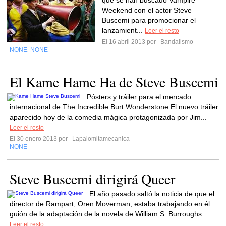
que se han buscado Vampire
Weekend con el actor Steve
Buscemi para promocionar el
lanzamient...
Leer el resto
El 16 abril 2013 por
Bandalismo
NONE
NONE
,
El Kame Hame Ha de Steve Buscemi
Pósters y tráiler para el mercado
internacional de The Incredible Burt Wonderstone El nuevo tráiler
aparecido hoy de la comedia mágica protagonizada por Jim...
Leer el resto
El 30 enero 2013 por
Lapalomitamecanica
NONE
Steve Buscemi dirigirá Queer
El año pasado saltó la noticia de que el
director de Rampart, Oren Moverman, estaba trabajando en él
guión de la adaptación de la novela de William S. Burroughs...
Leer el resto