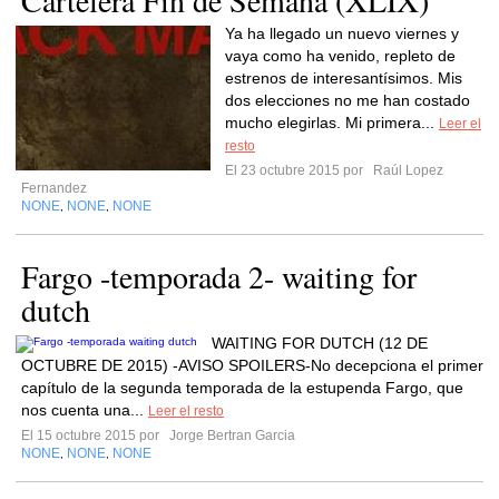
Cartelera Fin de Semana (XLIX)
Ya ha llegado un nuevo viernes y
vaya como ha venido, repleto de
estrenos de interesantísimos. Mis
dos elecciones no me han costado
mucho elegirlas. Mi primera...
Leer el
resto
El 23 octubre 2015 por
Raúl Lopez
Fernandez
NONE
NONE
NONE
,
,
Fargo -temporada 2- waiting for
dutch
WAITING FOR DUTCH (12 DE
OCTUBRE DE 2015) -AVISO SPOILERS-No decepciona el primer
capítulo de la segunda temporada de la estupenda Fargo, que
nos cuenta una...
Leer el resto
El 15 octubre 2015 por
Jorge Bertran Garcia
NONE
NONE
NONE
,
,