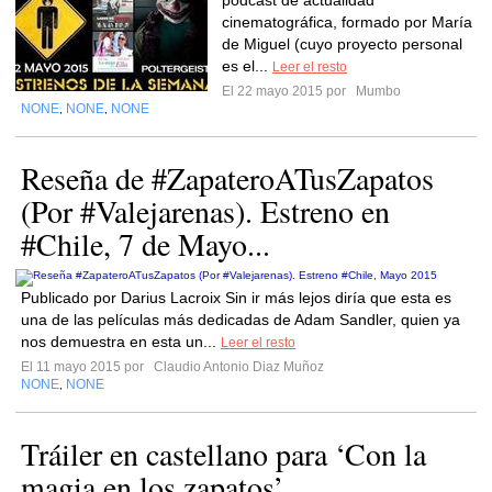
podcast de actualidad
cinematográfica, formado por María
de Miguel (cuyo proyecto personal
es el...
Leer el resto
El 22 mayo 2015 por
Mumbo
NONE
NONE
NONE
,
,
Reseña de #ZapateroATusZapatos
(Por #Valejarenas). Estreno en
#Chile, 7 de Mayo...
Publicado por Darius Lacroix Sin ir más lejos diría que esta es
una de las películas más dedicadas de Adam Sandler, quien ya
nos demuestra en esta un...
Leer el resto
El 11 mayo 2015 por
Claudio Antonio Diaz Muñoz
NONE
NONE
,
Tráiler en castellano para ‘Con la
magia en los zapatos’