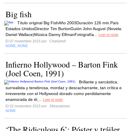
Big fish
Título original Big FishAño 2003Duración 126 min.País
Estados UnidosDirector Tim BurtonGuión John August (Novela:
Daniel Wallace)Música Danny ElfmanFotografía...
Leer el resto
El 07 noviembre 2015 por
Charlyhell
NONE
NONE
,
Infierno Hollywood – Barton Fink
(Joel Coen, 1991)
Brillante y sarcástica,
surrealista y tenebrosa, mordaz y descacharrante, tan crítica e
irreverente con el Hollywood dorado como perdidamente
enamorada de él,...
Leer el resto
El 02 noviembre 2015 por
39escalones
NONE
‘The Ridiculous 6’: Póster y tráiler