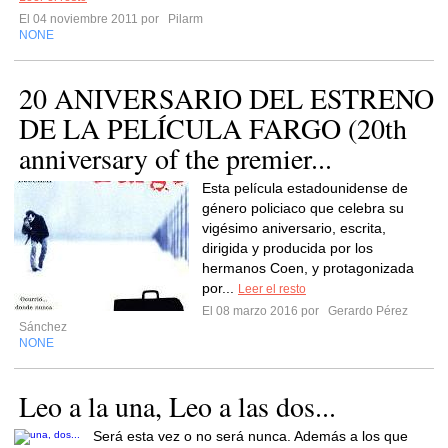
El 04 noviembre 2011 por
Pilarm
NONE
20 ANIVERSARIO DEL ESTRENO
DE LA PELÍCULA FARGO (20th
anniversary of the premier...
Esta película estadounidense de
género policiaco que celebra su
vigésimo aniversario, escrita,
dirigida y producida por los
hermanos Coen, y protagonizada
por...
Leer el resto
El 08 marzo 2016 por
Gerardo Pérez
Sánchez
NONE
Leo a la una, Leo a las dos...
Será esta vez o no será nunca. Además a los que