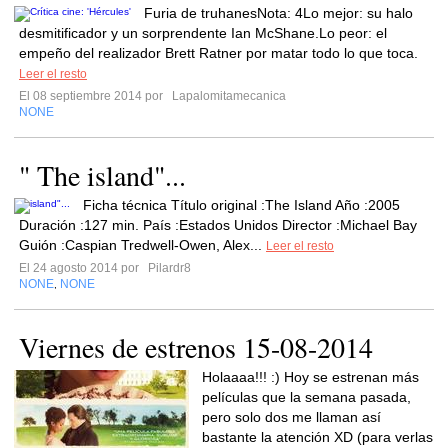
Furia de truhanesNota: 4Lo mejor: su halo
desmitificador y un sorprendente Ian McShane.Lo peor: el
empeño del realizador Brett Ratner por matar todo lo que toca.
Leer el resto
El 08 septiembre 2014 por
Lapalomitamecanica
NONE
" The island"...
Ficha técnica Título original :The Island Año :2005
Duración :127 min. País :Estados Unidos Director :Michael Bay
Guión :Caspian Tredwell-Owen, Alex...
Leer el resto
El 24 agosto 2014 por
Pilardr8
NONE
NONE
,
Viernes de estrenos 15-08-2014
Holaaaa!!! :) Hoy se estrenan más
películas que la semana pasada,
pero solo dos me llaman así
bastante la atención XD (para verlas