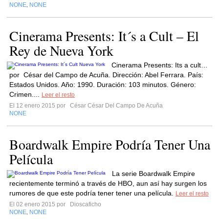
NONE
NONE
,
Cinerama Presents: It´s a Cult – El
Rey de Nueva York
Cinerama Presents: Its a cult…
por César del Campo de Acuña. Dirección: Abel Ferrara. País:
Estados Unidos. Año: 1990. Duración: 103 minutos. Género:
Crimen....
Leer el resto
El 12 enero 2015 por
César César Del Campo De Acuña
NONE
Boardwalk Empire Podría Tener Una
Película
La serie Boardwalk Empire
recientemente terminó a través de HBO, aun así hay surgen los
rumores de que este podría tener tener una película.
Leer el resto
El 02 enero 2015 por
Dioscaficho
NONE
NONE
,