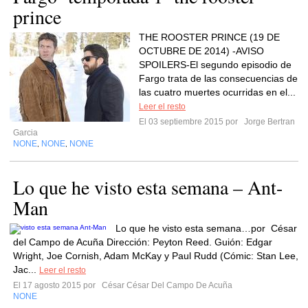
prince
THE ROOSTER PRINCE (19 DE
OCTUBRE DE 2014) -AVISO
SPOILERS-El segundo episodio de
Fargo trata de las consecuencias de
las cuatro muertes ocurridas en el...
Leer el resto
El 03 septiembre 2015 por
Jorge Bertran
Garcia
NONE
NONE
NONE
,
,
Lo que he visto esta semana – Ant-
Man
Lo que he visto esta semana…por César
del Campo de Acuña Dirección: Peyton Reed. Guión: Edgar
Wright, Joe Cornish, Adam McKay y Paul Rudd (Cómic: Stan Lee,
Jac...
Leer el resto
El 17 agosto 2015 por
César César Del Campo De Acuña
NONE