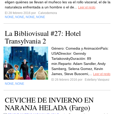
eligen quiénes se llevan el muñeco les va el rollo visceral, el de la
naturaleza enfrentada a un hombre o el de...
Leer el resto
El 28 febrero 2016 por
Calvodemora
NONE
NONE
NONE
NONE
,
,
,
La Bibliovisual #27: Hotel
Transylvania 2
Género: Comedia y AnimaciónPaís:
USADirector: Genndy
TartakovskyDuración: 89
min.Reparto: Adam Sandler, Andy
Samberg, Selena Gomez, Kevin
James, Steve Buscemi,...
Leer el resto
El 26 febrero 2016 por
Estefany Vasquez
NONE
NONE
,
CEVICHE DE INVIERNO EN
NARANJA HELADA (Fargo)