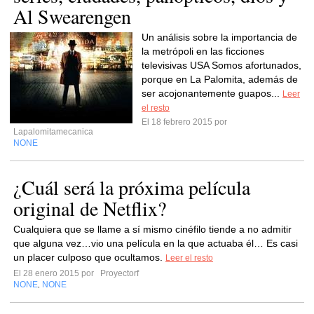
Al Swearengen
Un análisis sobre la importancia de
la metrópoli en las ficciones
televisivas USA Somos afortunados,
porque en La Palomita, además de
ser acojonantemente guapos...
Leer
el resto
El 18 febrero 2015 por
Lapalomitamecanica
NONE
¿Cuál será la próxima película
original de Netflix?
Cualquiera que se llame a sí mismo cinéfilo tiende a no admitir
que alguna vez…vio una película en la que actuaba él… Es casi
un placer culposo que ocultamos.
Leer el resto
El 28 enero 2015 por
Proyectorf
NONE
NONE
,