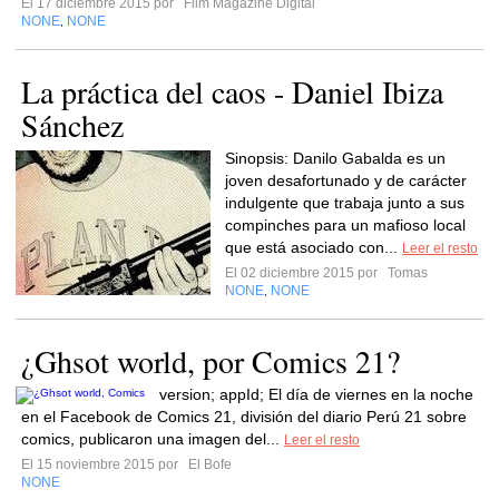
El 17 diciembre 2015 por
Film Magazine Digital
NONE
NONE
,
La práctica del caos - Daniel Ibiza
Sánchez
Sinopsis: Danilo Gabalda es un
joven desafortunado y de carácter
indulgente que trabaja junto a sus
compinches para un mafioso local
que está asociado con...
Leer el resto
El 02 diciembre 2015 por
Tomas
NONE
NONE
,
¿Ghsot world, por Comics 21?
version; appId; El día de viernes en la noche
en el Facebook de Comics 21, división del diario Perú 21 sobre
comics, publicaron una imagen del...
Leer el resto
El 15 noviembre 2015 por
El Bofe
NONE