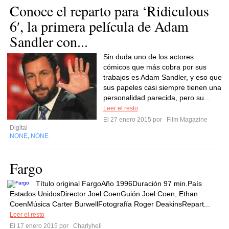
Conoce el reparto para ‘Ridiculous
6′, la primera película de Adam
Sandler con...
Sin duda uno de los actores
cómicos que más cobra por sus
trabajos es Adam Sandler, y eso que
sus papeles casi siempre tienen una
personalidad parecida, pero su...
Leer el resto
El 27 enero 2015 por
Film Magazine
Digital
NONE
NONE
,
Fargo
Título original FargoAño 1996Duración 97 min.País
Estados UnidosDirector Joel CoenGuión Joel Coen, Ethan
CoenMúsica Carter BurwellFotografía Roger DeakinsRepart...
Leer el resto
El 17 enero 2015 por
Charlyhell