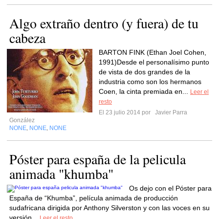
Algo extraño dentro (y fuera) de tu
cabeza
BARTON FINK (Ethan Joel Cohen,
1991)Desde el personalísimo punto
de vista de dos grandes de la
industria como son los hermanos
Coen, la cinta premiada en...
Leer el
resto
El 23 julio 2014 por
Javier Parra
González
NONE
NONE
NONE
,
,
Póster para españa de la pelicula
animada "khumba"
Os dejo con el Póster para
España de “Khumba”, película animada de producción
sudafricana dirigida por Anthony Silverston y con las voces en su
versión...
Leer el resto