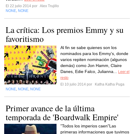
El 22 julio 2014 por
Alex Trujillo
NONE
NONE
,
La crítica: Los premios Emmy y su
favoritismo
Al fin se sabe quienes son los
nominados para los Emmy's, donde
varios repiten nominación (algunos
demás) como Jon Hamm, Claire
Danes, Edie Falco, Julianna...
Leer el
resto
El 10 julio 2014 por
Katha Katha Puga
NONE
NONE
NONE
,
,
Primer avance de la última
temporada de 'Boardwalk Empire'
"Todos los imperios caen"Las
primeras informaciones que tuvimos