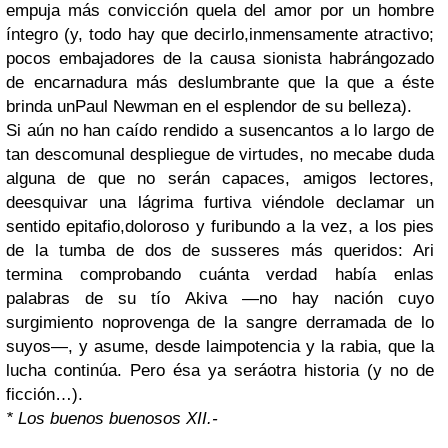
empuja más convicción quela del amor por un hombre
íntegro (y, todo hay que decirlo,inmensamente atractivo;
pocos embajadores de la causa sionista habrángozado
de encarnadura más deslumbrante que la que a éste
brinda unPaul Newman en el esplendor de su belleza).
Si aún no han caído rendido a susencantos a lo largo de
tan descomunal despliegue de virtudes, no mecabe duda
alguna de que no serán capaces, amigos lectores,
deesquivar una lágrima furtiva viéndole declamar un
sentido epitafio,doloroso y furibundo a la vez, a los pies
de la tumba de dos de susseres más queridos: Ari
termina comprobando cuánta verdad había enlas
palabras de su tío Akiva —no hay nación cuyo
surgimiento noprovenga de la sangre derramada de lo
suyos—, y asume, desde laimpotencia y la rabia, que la
lucha continúa. Pero ésa ya seráotra historia (y no de
ficción…).
* Los buenos buenosos XII.-