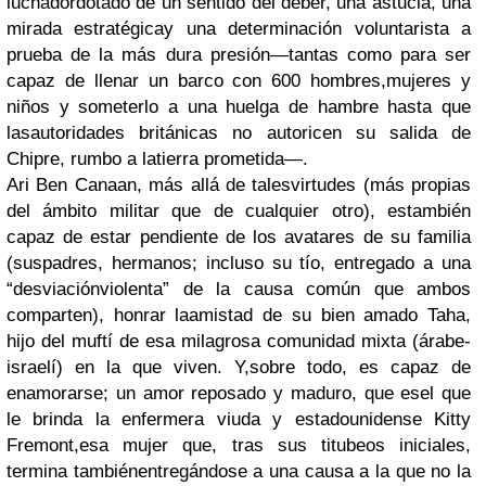
luchadordotado de un sentido del deber, una astucia, una
mirada estratégicay una determinación voluntarista a
prueba de la más dura presión—tantas como para ser
capaz de llenar un barco con 600 hombres,mujeres y
niños y someterlo a una huelga de hambre hasta que
lasautoridades británicas no autoricen su salida de
Chipre, rumbo a latierra prometida—.
Ari Ben Canaan, más allá de talesvirtudes (más propias
del ámbito militar que de cualquier otro), estambién
capaz de estar pendiente de los avatares de su familia
(suspadres, hermanos; incluso su tío, entregado a una
“desviaciónviolenta” de la causa común que ambos
comparten), honrar laamistad de su bien amado Taha,
hijo del muftí de esa milagrosa comunidad mixta (árabe-
israelí) en la que viven. Y,sobre todo, es capaz de
enamorarse; un amor reposado y maduro, que esel que
le brinda la enfermera viuda y estadounidense Kitty
Fremont,esa mujer que, tras sus titubeos iniciales,
termina tambiénentregándose a una causa a la que no la