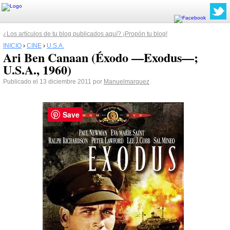
¿Los artículos de tu blog publicados aquí? ¡Propón tu blog!
INICIO
›
CINE
›
U.S.A.
Ari Ben Canaan (Éxodo —Exodus—;
U.S.A., 1960)
Publicado el 13 diciembre 2011 por
Manuelmarquez
Save