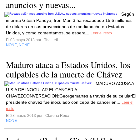
anuncios y nuevas...
Según
informa Gitesh Pandya, Iron Man 3 ha recaudado 15,6 millones
de dólares en sus proyecciones de medianoche en Estados
Unidos, y como comentamos, se espera...
Leer el resto
El 03 mayo 2013 por
The Leff
NONE
NONE
,
Maduro ataca a Estados Unidos, los
culpables de la muerte de Chávez
MADURO ACUSA A
U.S.A DE INOCULAR EL CANCER A
CHAVEZCONVERSACION:Georgemartes a través de su celularEl
presidente chavez fue inoculado con cepa de cancer en...
Leer el
resto
El 28 marzo 2013 por
Clarena Roux
NONE