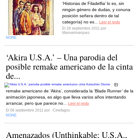
‘Historias de Filadelfia’ lo es, sin
ningún género de dudas, y conuna
posición señera dentro de tal
categoría) no es...
Leer el resto
El 28 septiembre 2011 por
Manuelmarquez
NONE
‘Akira U.S.A.’ – Una parodia del
posible remake americano de la cinta
de...
El
remake americano de ‘Akira’, considerada la ‘Blade Runner’ de la
animación japonesa, es algo que lleva varios años intentando
arrancar, pero que parece no...
Leer el resto
El 06 septiembre 2011 por
Cinefagos
NONE
Amenazados (Unthinkable; U.S.A.,