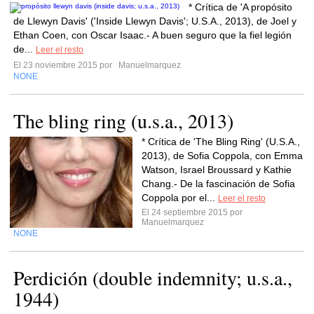
* Crítica de 'A propósito
de Llewyn Davis' ('Inside Llewyn Davis'; U.S.A., 2013), de Joel y
Ethan Coen, con Oscar Isaac.- A buen seguro que la fiel legión
de...
Leer el resto
El 23 noviembre 2015 por
Manuelmarquez
NONE
The bling ring (u.s.a., 2013)
* Crítica de 'The Bling Ring' (U.S.A.,
2013), de Sofia Coppola, con Emma
Watson, Israel Broussard y Kathie
Chang.- De la fascinación de Sofia
Coppola por el...
Leer el resto
El 24 septiembre 2015 por
Manuelmarquez
NONE
Perdición (double indemnity; u.s.a.,
1944)