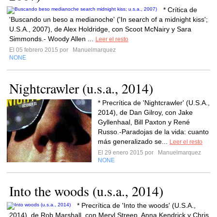
* Crítica de
'Buscando un beso a medianoche' ('In search of a midnight kiss';
U.S.A., 2007), de Alex Holdridge, con Scoot McNairy y Sara
Simmonds.- Woody Allen ...
Leer el resto
El 05 febrero 2015 por
Manuelmarquez
NONE
Nightcrawler (u.s.a., 2014)
* Precrítica de 'Nightcrawler' (U.S.A.,
2014), de Dan Gilroy, con Jake
Gyllenhaal, Bill Paxton y René
Russo.-Paradojas de la vida: cuanto
más generalizado se...
Leer el resto
El 29 enero 2015 por
Manuelmarquez
NONE
Into the woods (u.s.a., 2014)
* Precrítica de 'Into the woods' (U.S.A.,
2014), de Rob Marshall, con Meryl Streep, Anna Kendrick y Chris