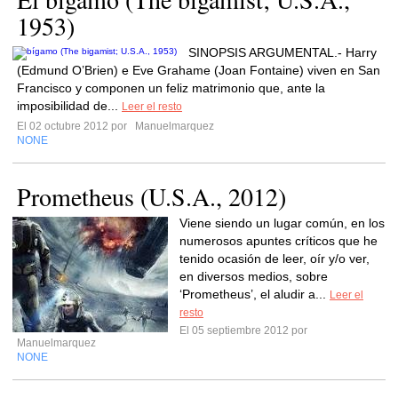
1953)
SINOPSIS ARGUMENTAL.- Harry
(Edmund O’Brien) e Eve Grahame (Joan Fontaine) viven en San
Francisco y componen un feliz matrimonio que, ante la
imposibilidad de...
Leer el resto
El 02 octubre 2012 por
Manuelmarquez
NONE
Prometheus (U.S.A., 2012)
Viene siendo un lugar común, en los
numerosos apuntes críticos que he
tenido ocasión de leer, oír y/o ver,
en diversos medios, sobre
‘Prometheus’, el aludir a...
Leer el
resto
El 05 septiembre 2012 por
Manuelmarquez
NONE