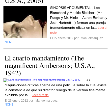
U.S.A., 2006)
SINOPSIS ARGUMENTAL.- Lee
Blanchard y Mockie Bleichert (Mr.
Fuego y Mr. Hielo —Aaron Eckhart y
Josh Hartnett—) forman una pareja
tremendamente eficaz en la...
Leer el
resto
El 25 enero 2012 por
Manuelmarquez
NONE
El cuarto mandamiento (The
magnificent Ambersons; U.S.A.,
1942)
Las
disquisiciones críticas acerca de una película sobre la cual existe
la constancia de que su director renegó de la versión finalmente
exhibida por la...
Leer el resto
El 23 enero 2012 por
Manuelmarquez
NONE