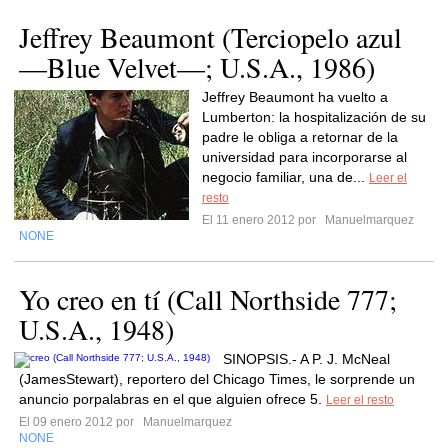
Jeffrey Beaumont (Terciopelo azul
—Blue Velvet—; U.S.A., 1986)
Jeffrey Beaumont ha vuelto a
Lumberton: la hospitalización de su
padre le obliga a retornar de la
universidad para incorporarse al
negocio familiar, una de...
Leer el
resto
El 11 enero 2012 por
Manuelmarquez
NONE
Yo creo en tí (Call Northside 777;
U.S.A., 1948)
SINOPSIS.- A P. J. McNeal
(JamesStewart), reportero del Chicago Times, le sorprende un
anuncio porpalabras en el que alguien ofrece 5.
Leer el resto
El 09 enero 2012 por
Manuelmarquez
NONE