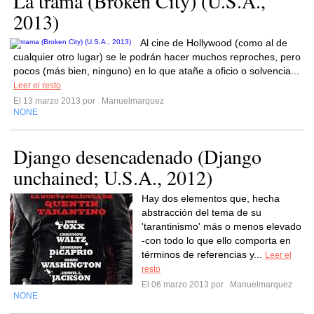
La trama (Broken City) (U.S.A.,
2013)
Al cine de Hollywood (como al de
cualquier otro lugar) se le podrán hacer muchos reproches, pero
pocos (más bien, ninguno) en lo que atañe a oficio o solvencia...
Leer el resto
El 13 marzo 2013 por
Manuelmarquez
NONE
Django desencadenado (Django
unchained; U.S.A., 2012)
Hay dos elementos que, hecha
abstracción del tema de su
'tarantinismo' más o menos elevado
-con todo lo que ello comporta en
términos de referencias y...
Leer el
resto
El 06 marzo 2013 por
Manuelmarquez
NONE