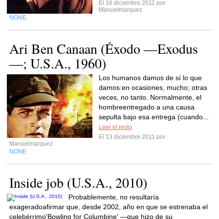
El 16 diciembre 2011 por
Manuelmarquez
NONE
Ari Ben Canaan (Éxodo —Exodus
—; U.S.A., 1960)
Los humanos damos de sí lo que
damos:en ocasiones, mucho; otras
veces, no tanto. Normalmente, el
hombreentregado a una causa
sepulta bajo esa entrega (cuando...
Leer el resto
El 13 diciembre 2011 por
Manuelmarquez
NONE
Inside job (U.S.A., 2010)
Probablemente, no resultaría
exageradoafirmar que, desde 2002, año en que se estrenaba el
celebérrimo'Bowling for Columbine' —que hizo de su