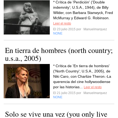
* Crítica de 'Perdición' ('Double
indemnity'; U.S.A., 1944), de Billy
Wilder, con Barbara Stanwyck, Fred
McMurray y Edward G. Robinson.
Leer el resto
El 23 julio 2015 por
Manuelmarquez
NONE
En tierra de hombres (north country;
u.s.a., 2005)
* Crítica de 'En tierra de hombres'
('North Country'; U.S.A., 2005), de
Niki Caro, con Charlize Theron.-La
querencia del cine hollywoodiense
por las historias...
Leer el resto
El 21 julio 2015 por
Manuelmarquez
NONE
Solo se vive una vez (you only live