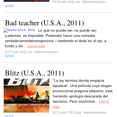
El 18 julio 2011 por
Manuelmarquez
NONE
Bad teacher (U.S.A., 2011)
Lo que no puede ser, no puede ser,
y,además, es imposible. Pretender hacer una comedia
verdaderamentetransgresora —metiendo el dedo en el ojo, a
fondo y sin...
Leer el resto
El 07 julio 2011 por
Manuelmarquez
NONE
Blitz (U.S.A., 2011)
“La ley termina donde empieza
lajusticia”. Una película cuya slogan
promocional pregona talaserto, está
haciendo apología descarada del
fascismo. Pero muchome...
Leer el
resto
El 21 junio 2011 por
Manuelmarquez
NONE