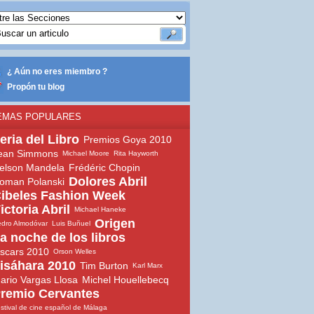
¿ Aún no eres miembro ?
Propón tu blog
EMAS POPULARES
eria del Libro
Premios Goya 2010
ean Simmons
Michael Moore
Rita Hayworth
elson Mandela
Frédéric Chopin
Dolores Abril
oman Polanski
ibeles Fashion Week
ictoria Abril
Michael Haneke
Origen
dro Almodóvar
Luis Buñuel
a noche de los libros
scars 2010
Orson Welles
isáhara 2010
Tim Burton
Karl Marx
ario Vargas Llosa
Michel Houellebecq
remio Cervantes
stival de cine español de Málaga