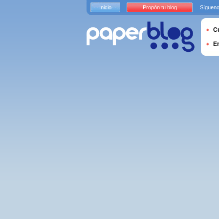
Inicio
Propón tu blog
Sígueno
Cu
E