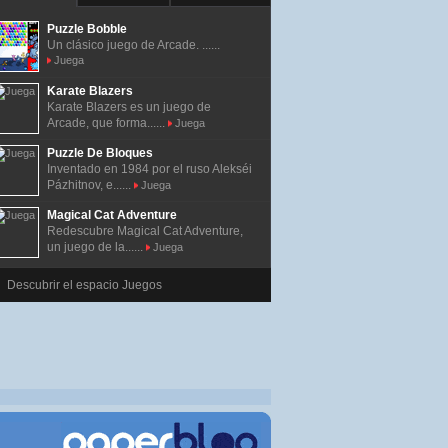
Puzzle Bobble
Un clásico juego de Arcade. ......
Juega
Karate Blazers
Karate Blazers es un juego de
Arcade, que forma......
Juega
Puzzle De Bloques
Inventado en 1984 por el ruso Alekséi
Pázhitnov, e......
Juega
Magical Cat Adventure
Redescubre Magical Cat Adventure,
un juego de la......
Juega
Descubrir el espacio Juegos