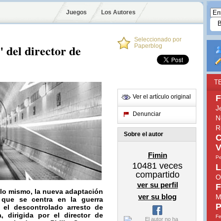
Juegos
Los Autores
Seleccionado por
 del director de
Paperblog
T
Ver el artículo original
F
J
Denunciar
N
R
Sobre el autor
C
V
Fimin
Pe
10481
veces
L
compartido
O
ver su perfil
F
s lo mismo, la nueva adaptación
ver su blog
M
que se centra en la guerra
P
y el descontrolado arresto de
 dirigida por el director de
Fe