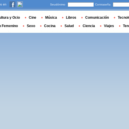
s en
Seudónimo
Contraseña
ltura y Ocio
Cine
Música
Libros
Comunicación
Tecnol
n Femenino
Sexo
Cocina
Salud
Ciencia
Viajes
Ten