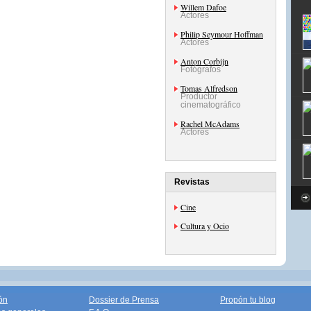
Willem Dafoe
Actores
Philip Seymour Hoffman
Actores
Anton Corbijn
Fotógrafos
Tomas Alfredson
Productor
cinematográfico
Rachel McAdams
Actores
Revistas
Cine
Cultura y Ocio
ón
Dossier de Prensa
Propón tu blog