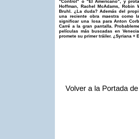
"Control"
o
"El Americano"
, y pro
Hoffman, Rachel McAdams, Robin W
Bruhl
. ¿La duda? Además del propi
una reciente obra maestra como 
significar una losa para
Anton Corb
Carré a la gran pantalla. Probable
películas más buscadas en Venecia
promete su primer
tráiler
. ¿Syriana + 
Volver a la Portada d