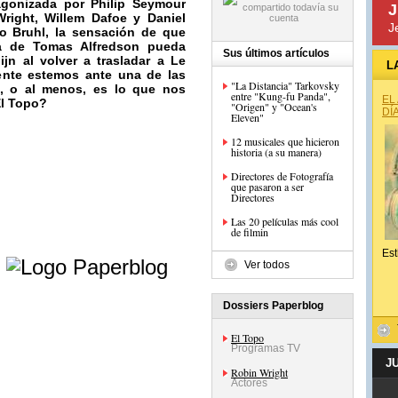
tagonizada por
Philip Seymour
J
right, Willem Dafoe
y
Daniel
J
o Bruhl, la sensación de que
la de
Tomas Alfredson
pueda
Sus últimos artículos
ijn
al volver a trasladar a Le
L
mente estemos ante una de las
"La Distancia" Tarkovsky
, o al menos, es lo que nos
entre "Kung-fu Panda",
EL
El Topo?
"Origen" y "Ocean's
DÍ
Eleven"
12 musicales que hicieron
historia (a su manera)
Directores de Fotografía
que pasaron a ser
Directores
Las 20 películas más cool
de filmin
e
Est
Ver todos
Dossiers Paperblog
El Topo
Programas TV
J
Robin Wright
Actores