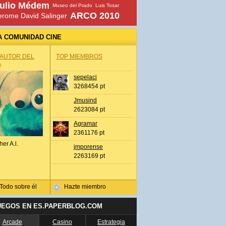
ulio Médem
Museo del Prado
Luis Tosar
ARCO 2010
erome David Salinger
A COMUNIDAD CINE
 AUTOR DEL
TOP MIEMBROS
A
sepelaci
3268454 pt
Jmusind
2623084 pt
Agramar
2361176 pt
her A.l.
jmporense
2263169 pt
Todo sobre él
Hazte miembro
UEGOS EN ES.PAPERBLOG.COM
Arcade
Casino
Estrategia