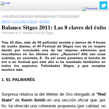
¿Los artículos de tu blog publicados aquí? ¡Propón tu blog!
INICIO
›
CULTURA Y OCIO
›
SITGES
Balance Sitges 2011: Las 8 claves del éxito
Publicado el 17 octubre 2011 por
Fimin
Tras 10 días, más de 50 películas encima y menos de 4 horas
de sueño diarias, el
44 Festival de Sitges
nos da un respiro
dando por concluída una de las mejores ediciones que
recordamos en los últimos años. ¿Razones? Allá van unas
cuántas, en concreto, 8. Es así como ponemos el broche de
oro a un festival que este año si ha resultado fantástico en
todos los aspectos. Felicidades Sitges, y que cumplas
muchos más.
1. EL PALMARÉS
Sorpresa relativa la del Melies de Oro otorgado al
"Red
State"
de
Kevin Smith
en una sección oficial que, por
fin, ha ofrecido una coherente propuesta (por calidad, no