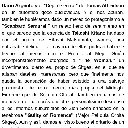
Dario Argento
y el "Déjame entrar" de
Tomas Alfredson
en un auténtico goce audiovisual. Y si nos apuran,
también le hubiéramos dado un merecido protagonismo a
"Scabbard Samurai,"
un relato lleno de sentimiento en
el que parece que la esencia de
Takeshi Kitano
ha dado
con el humor de Hitoshi Matsumoto, vamos, una
entrañable delicia. La mayoría de ellas podrían haberse
hecho, al menos, con el Premio al Mejor Guión
inconprensiblemente otorgado a
"The Woman,"
un
divertimento, cierto es, propio de Sitges, en el que se
atisban detalles interesantes pero que finalmente nos
queda la sensación de haber asistido a una salvaje
propuesta de terror menor, más propia del Midnight
Extreme que de Sección Oficial. También echamos de
menos en el palmarés oficial el personalísimo descenso
a los infiernos suburbiales de Sion Sono brindado en la
tenebrosa
"Guilty of Romance"
(Mejor Película Órbita
Sitges). Aún y así, damos el visto bueno al criterio de un