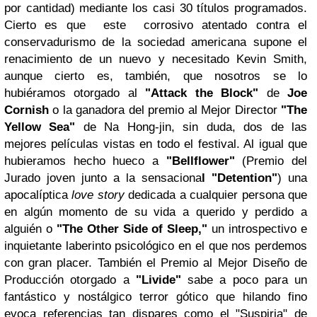
por cantidad) mediante los casi 30 títulos programados.
Cierto es que este corrosivo atentado contra el
conservadurismo de la sociedad americana supone el
renacimiento de un nuevo y necesitado Kevin Smith,
aunque cierto es, también, que nosotros se lo
hubiéramos otorgado al
"Attack the Block"
de
Joe
Cornish
o la ganadora del premio al Mejor Director
"The
Yellow Sea"
de Na Hong-jin, sin duda, dos de las
mejores películas vistas en todo el festival. Al igual que
hubieramos hecho hueco a
"Bellflower"
(Premio del
Jurado joven junto a la sensaciona
l "Detention"
) una
apocalíptica
love story
dedicada a cualquier persona que
en algún momento de su vida a querido y perdido a
alguién o
"The Other Side of Sleep,"
un introspectivo e
inquietante laberinto psicológico en el que nos perdemos
con gran placer. También el Premio al Mejor Diseño de
Producción otorgado a
"Livide"
sabe a poco para un
fantástico y nostálgico terror gótico que hilando fino
evoca referencias tan dispares como el "Suspiria" de