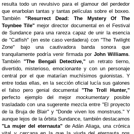
resulta todo un revulsivo para el glamour del perdedor
que enarbolan tantas y tantas películas sobre el boxeo.
También
"Resurrect Dead: The Mystery Of The
Toynbee Tile"
mejor director documental en el Festival
de Sundance para una rareza capaz de unir la esencia
de "Catfish" (en este caso verdadera) con "The Twilight
Zone" bajo una cautivadora banda sonora que
tranquilamente podría venir firmada por
John Williams
.
También
"The Bengali Detective,"
un retrato tierno,
divertido, misterioso, emocionante y con un personaje
central por el que matarían muchísimos guionistas. Y
entre todas ellas, en la sección oficial lucía sus galones
el falso pero genial documental
"The Troll Hunter,"
perfecto ejemplo del mejor
mockumentary
posible
trasladado con una sugerente mezcla entre "El proyecto
de la Bruja de Blair" y "Donde viven los monstruos." Y
aunque lejos de la órbita Sundance, también destacamos
"La mujer del eternauta"
de Adán Aliaga, una crónica
vital y cercana en la que la viuda del eternauta nos