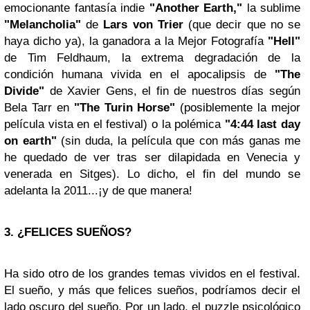
emocionante fantasía indie
"Another Earth,"
la sublime
"Melancholia"
de
Lars von Trier
(que decir que no se
haya dicho ya), la ganadora a la Mejor Fotografía
"Hell"
de Tim Feldhaum, la extrema degradación de la
condición humana vivida en el apocalipsis de
"The
Divide"
de Xavier Gens, el fin de nuestros días según
Bela Tarr en
"The Turin Horse"
(posiblemente la mejor
película vista en el festival) o la polémica
"4:44 last day
on earth"
(sin duda, la película que con más ganas me
he quedado de ver tras ser dilapidada en Venecia y
venerada en Sitges). Lo dicho, el fin del mundo se
adelanta la 2011...¡y de que manera!
3. ¿FELICES SUEÑOS?
Ha sido otro de los grandes temas vividos en el festival.
El sueño, y más que felices sueños, podríamos decir el
lado oscuro del sueño. Por un lado, el puzzle psicológico