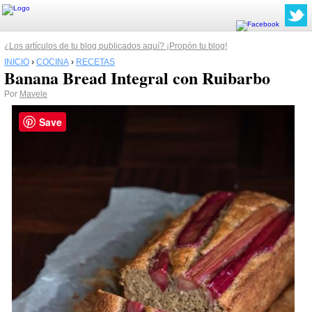
¿Los artículos de tu blog publicados aquí? ¡Propón tu blog!
INICIO
›
COCINA
›
RECETAS
Banana Bread Integral con Ruibarbo
Por
Mavele
Save