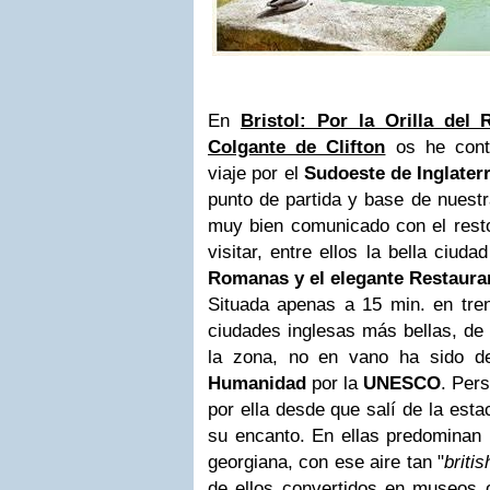
En
Bristol: Por la Orilla del
Colgante de Clifton
os he cont
viaje por el
Sudoeste de Inglater
punto de partida y base de nuest
muy bien comunicado con el rest
visitar, entre ellos la bella ciud
Romanas y el elegante Restaur
Situada apenas a 15 min. en tr
ciudades inglesas más bellas, de v
la zona, no en vano ha sido d
Humanidad
por la
UNESCO
. Per
por ella desde que salí de la esta
su encanto. En ellas predominan l
georgiana, con ese aire tan "
britis
de ellos convertidos en museos o