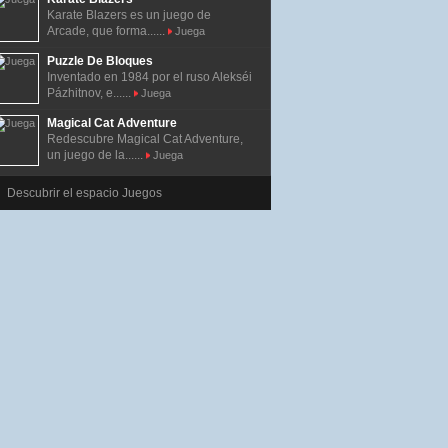
Karate Blazers es un juego de
Arcade, que forma......
Juega
Puzzle De Bloques
Inventado en 1984 por el ruso Alekséi
Pázhitnov, e......
Juega
Magical Cat Adventure
Redescubre Magical Cat Adventure,
un juego de la......
Juega
Descubrir el espacio Juegos