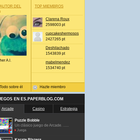
 AUTOR DEL
TOP MIEMBROS
A
Clarena Roux
2598003 pt
cupcakeshermosos
2427265 pt
Deshilachado
1543839 pt
her A.l.
mabelmendez
1534740 pt
Todo sobre él
Hazte miembro
UEGOS EN ES.PAPERBLOG.COM
Arcade
Casino
Estrategia
Puzzle Bobble
Un clásico juego de Arcade. ......
Juega
Karate Blazers