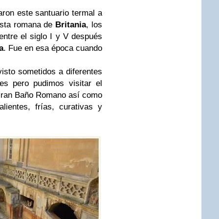
aron este santuario termal a
uista romana de
Britania
, los
entre el siglo I y V después
a
. Fue en esa época cuando
isto sometidos a diferentes
es pero pudimos visitar el
 Gran Baño Romano así como
lientes, frías, curativas y