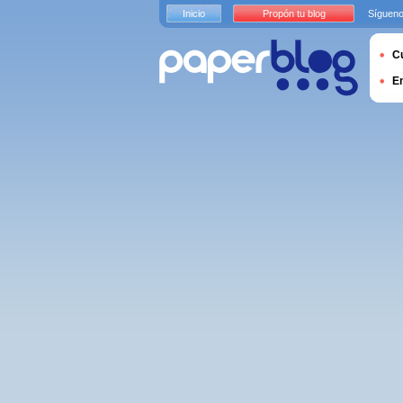
Inicio
Propón tu blog
Sígueno
Cu
E