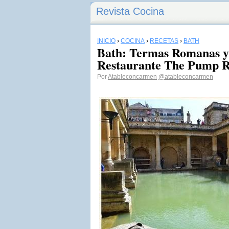
Revista Cocina
INICIO
›
COCINA
›
RECETAS
›
BATH
Bath: Termas Romanas y 
Restaurante The Pump 
Por
Atableconcarmen
@atableconcarmen