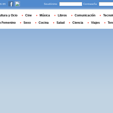
s en
Seudónimo
Contraseña
ltura y Ocio
Cine
Música
Libros
Comunicación
Tecnol
n Femenino
Sexo
Cocina
Salud
Ciencia
Viajes
Ten