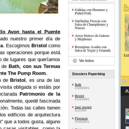
EL
Galletas con Hummus y
DÍ
Pulled Pork
Salchichas Frescas con
Salsa de Champiñones y
Nueces
 Río Avon hasta el Puente
Arroz Meloso de Galeras
ado nuestro primer día de
y Mejillones
ra
. Escogimos
Bristol
como
Berenjenas Asadas con
Salsa de Yogur y Granada
ras operaciones porque está
Est
o de lugares que queríamos
Ver todos
ad de
Bath, con sus Termas
ante The Pump Room
.
Dossiers Paperblog
en de
Bristol
, es una de las
Bath
isita obligada si estáis por
ciudades
J
eclarada
Patrimonio de la
Bristol
ciudades
sonalmente, quedé fascinada
Jane Austen
ción. Todas las calles tienen
Escritor
os edificios de arquitectura
Florencia
h
" que a todos gusta, alguno
ciudades
 casas visitables, como la