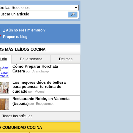
¿ Aún no eres miembro ?
Propón tu blog
OS MÁS LEÍDOS COCINA
l día
De la semana
Del mes
Cómo Preparar Horchata
Casera
por
Aranchawp
Los mejores dúos de belleza
para potenciar tu rutina de
cuidado
por
Vicensi
Restaurante Noble, en Valencia
(España)
por
Enogourmet
Todos los artículos
A COMUNIDAD COCINA