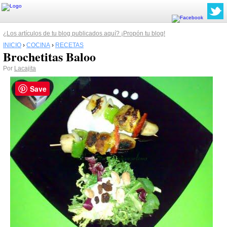
¿Los artículos de tu blog publicados aquí? ¡Propón tu blog!
INICIO
›
COCINA
›
RECETAS
Brochetitas Baloo
Por
Lacajita
Save