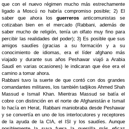
que con el nuevo régimen mucho más estrechamente
ligado a Moscú no habría compromiso posible; 2) El
saber que ahora los
guerreros
anticomunistas se
cotizaban bien en el mercado (Rabbani, además de
saber mucho de religión, tenía un olfato muy fino para
percibir las realidades del poder); 3) Es posible que sus
amigos saudíes (gracias a su formación y a su
conocimiento de idiomas, era el líder afghano más
viajado y durante sus años Peshawar viajó a Arabia
Saudí en varias ocasiones) le indicaran que ése era el
camino a tomar ahora.
Rabbani tuvo la suerte de que contó con dos grandes
comandantes militares, los también tadjikos Ahmed Shah
Massud e Ismail Khan. Mientras Massud se batía el
cobre con distinción en el norte de Afghanistán e Ismail
lo hacía en Herat, Rabbani maniobraba desde Peshawar
y se convertía en uno de los interlocutores y receptores
de la ayuda de la CIA, el ISI y los saudíes. Aunque
posiblemente la suya fuera la guerrilla más eficaz