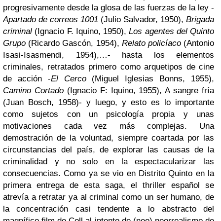
progresivamente desde la glosa de las fuerzas de la ley -
Apartado de correos 1001
(Julio Salvador, 1950),
Brigada
criminal
(Ignacio F. Iquino, 1950),
Los agentes del Quinto
Grupo
(Ricardo Gascón, 1954),
Relato policíaco
(Antonio
Isasi-Isasmendi, 1954),…- hasta los elementos
criminales, retratados primero como arquetipos de cine
de acción -
El Cerco
(Miguel Iglesias Bonns, 1955),
Camino Cortado
(Ignacio F: Iquino, 1955), A sangre fría
(Juan Bosch, 1958)- y luego, y esto es lo importante
como sujetos con un psicología propia y unas
motivaciones cada vez más complejas. Una
demostración de la voluntad, siempre coartada por las
circunstancias del país, de explorar las causas de la
criminalidad y no solo en la espectacularizar las
consecuencias. Como ya se vio en Distrito Quinto en la
primera entrega de esta saga, el thriller español se
atrevía a retratar ya al criminal como un ser humano, de
la concentración casi tendente a lo abstracto del
magnífico film de Coll al intento de (neo) neorrealismo de