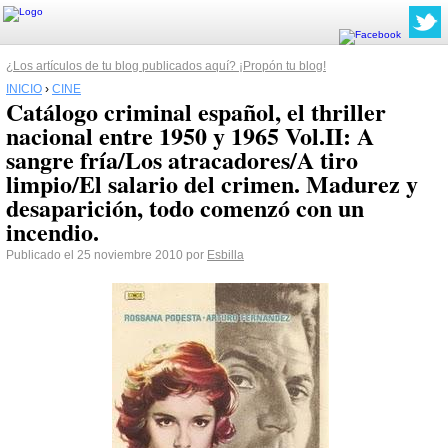
¿Los artículos de tu blog publicados aquí? ¡Propón tu blog!
INICIO
›
CINE
Catálogo criminal español, el thriller
nacional entre 1950 y 1965 Vol.II: A
sangre fría/Los atracadores/A tiro
limpio/El salario del crimen. Madurez y
desaparición, todo comenzó con un
incendio.
Publicado el 25 noviembre 2010 por
Esbilla