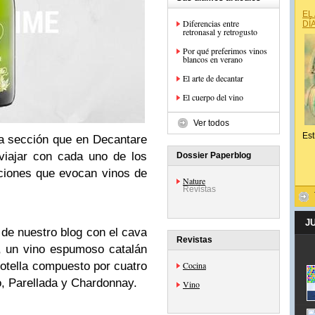
EL
Diferencias entre
DÍ
retronasal y retrogusto
Por qué preferimos vinos
blancos en verano
El arte de decantar
El cuerpo del vino
Ver todos
Est
 sección que en Decantare
iajar con cada uno de los
Dossier Paperblog
ciones que evocan vinos de
Nature
Revistas
J
de nuestro blog con el cava
Revistas
, un vino espumoso catalán
otella compuesto por cuatro
Cocina
o, Parellada y Chardonnay.
Vino