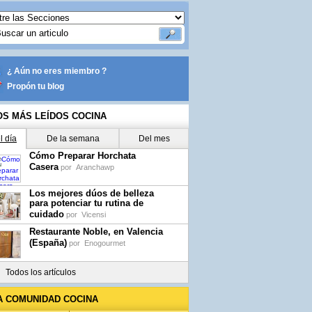
¿ Aún no eres miembro ?
Propón tu blog
OS MÁS LEÍDOS COCINA
l día
De la semana
Del mes
Cómo Preparar Horchata
Casera
por
Aranchawp
Los mejores dúos de belleza
para potenciar tu rutina de
cuidado
por
Vicensi
Restaurante Noble, en Valencia
(España)
por
Enogourmet
Todos los artículos
A COMUNIDAD COCINA