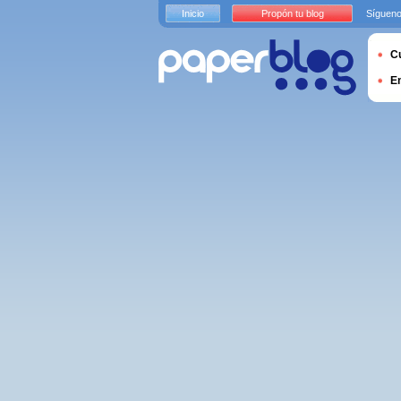
Inicio
Propón tu blog
Sígueno
Cu
E