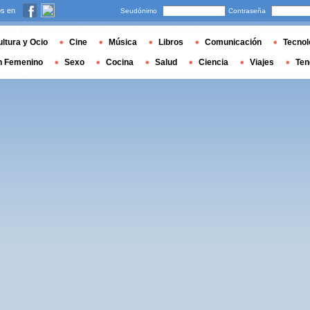
s en
Seudónimo
Contraseña
ltura y Ocio
Cine
Música
Libros
Comunicación
Tecnol
n Femenino
Sexo
Cocina
Salud
Ciencia
Viajes
Ten