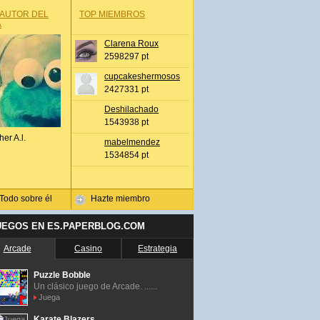
 AUTOR DEL
TOP MIEMBROS
A
Clarena Roux
2598297 pt
cupcakeshermosos
2427331 pt
Deshilachado
1543938 pt
her A.l.
mabelmendez
1534854 pt
Todo sobre él
Hazte miembro
UEGOS EN ES.PAPERBLOG.COM
Arcade
Casino
Estrategia
Puzzle Bobble
Un clásico juego de Arcade. ......
Juega
Karate Blazers