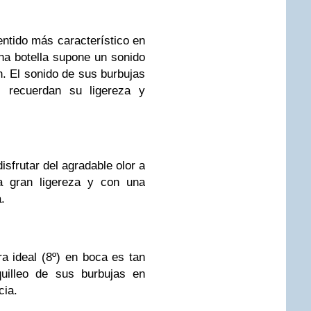
entido más característico en
na botella supone un sonido
n. El sonido de sus burbujas
 recuerdan su ligereza y
isfrutar del agradable olor a
na gran ligereza y con una
.
ra ideal (8º) en boca es tan
quilleo de sus burbujas en
cia.