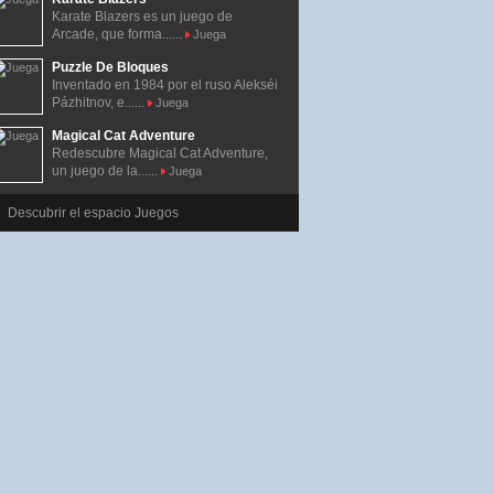
Karate Blazers es un juego de
Arcade, que forma......
Juega
Puzzle De Bloques
Inventado en 1984 por el ruso Alekséi
Pázhitnov, e......
Juega
Magical Cat Adventure
Redescubre Magical Cat Adventure,
un juego de la......
Juega
Descubrir el espacio Juegos