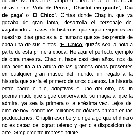
detalle. No obstante, tampoco puedo dejar de nombrar
obras como ‘
Vida de Perro
’
,
‘
Charlot emigrante’
,
‘
Día
de
paga
’
o ‘
El Chico’
. Cintas donde Chaplin, que ya
gozaba de gran fama, desarrolla el personaje del
vagabundo a través de historias que siguen vigentes en
nuestros días gracias a lo humano que se desprende de
cada una de sus cintas.
‘
El Chico’
quizás sea la nota a
parte de esta primera época. He aquí el perfecto ejemplo
de obra maestra. Chaplin, hace casi cien años, nos da
una película a la altura de las grandes obras presentes
en cualquier gran museo del mundo, un regalo a la
historia que sería el primero de unos cuantos. La historia
entre padre e hijo, adoptivos el uno del otro, es un
poema mudo que sigue conservando su magia al que la
admira, ya sea la primera o la enésima vez. Lejos del
cine de hoy, donde los millones de dólares priman en las
producciones, Chaplin escribe y dirige algo que el dinero
no es capaz de lograr: talento y genio a disposición del
arte. Simplemente imprescindible.