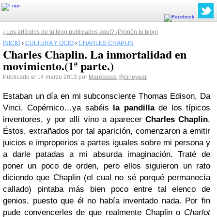
¿Los artículos de tu blog publicados aquí? ¡Propón tu blog!
INICIO
›
CULTURA Y OCIO
›
CHARLES CHAPLIN
Charles Chaplin. La inmortalidad en
movimiento.(1ª parte.)
Publicado el 14 marzo 2013 por
Maresssss
@cineyear
Estaban un día en mi subconsciente Thomas Edison, Da
Vinci, Copérnico…ya sabéis
la pandilla
de los típicos
inventores, y por allí vino a aparecer
Charles Chaplin
.
Éstos, extrañados por tal aparición, comenzaron a emitir
juicios e improperios a partes iguales sobre mi persona y
a darle patadas a mi absurda imaginación. Traté de
poner un poco de orden, pero ellos siguieron un rato
diciendo que Chaplin (el cual no sé porqué permanecía
callado) pintaba más bien poco entre tal elenco de
genios, puesto que él no había inventado nada. Por fin
pude convencerles de que realmente Chaplin o
Charlot