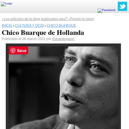
¿Los artículos de tu blog publicados aquí? ¡Propón tu blog!
INICIO
›
CULTURA Y OCIO
›
CHICO BUARQUE
Chico Buarque de Hollanda
Publicado el 26 marzo 2011 por
Eduardogavin
Save