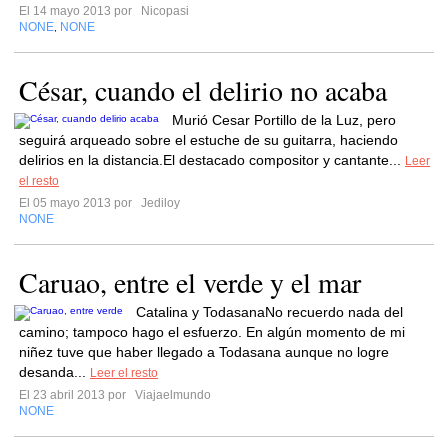
El 14 mayo 2013 por
Nicopasi
NONE
NONE
,
César, cuando el delirio no acaba
Murió Cesar Portillo de la Luz, pero
seguirá arqueado sobre el estuche de su guitarra, haciendo
delirios en la distancia.El destacado compositor y cantante...
Leer
el resto
El 05 mayo 2013 por
Jediloy
NONE
Caruao, entre el verde y el mar
Catalina y TodasanaNo recuerdo nada del
camino; tampoco hago el esfuerzo. En algún momento de mi
niñez tuve que haber llegado a Todasana aunque no logre
desanda...
Leer el resto
El 23 abril 2013 por
Viajaelmundo
NONE