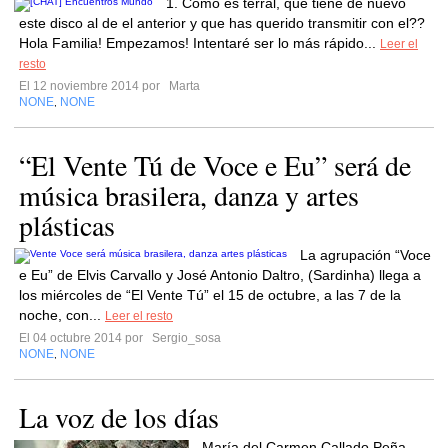
1. Como es terral, que tiene de nuevo
este disco al de el anterior y que has querido transmitir con el??
Hola Familia! Empezamos! Intentaré ser lo más rápido...
Leer el
resto
El 12 noviembre 2014 por
Marta
NONE
NONE
,
“El Vente Tú de Voce e Eu” será de
música brasilera, danza y artes
plásticas
La agrupación “Voce
e Eu” de Elvis Carvallo y José Antonio Daltro, (Sardinha) llega a
los miércoles de “El Vente Tú” el 15 de octubre, a las 7 de la
noche, con...
Leer el resto
El 04 octubre 2014 por
Sergio_sosa
NONE
NONE
,
La voz de los días
María del Carmen Callado Peña,