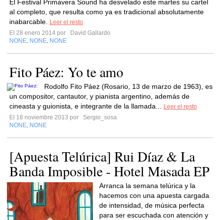
El Festival Primavera Sound ha desvelado este martes su cartel
al completo, que resulta como ya es tradicional absolutamente
inabarcable.
Leer el resto
El 28 enero 2014 por
David Gallardo
NONE
NONE
NONE
,
,
Fito Páez: Yo te amo
Rodolfo Fito Páez (Rosario, 13 de marzo de 1963), es
un compositor, cantautor, y pianista argentino, además de
cineasta y guionista, e integrante de la llamada...
Leer el resto
El 18 noviembre 2013 por
Sergio_sosa
NONE
NONE
,
[Apuesta Telúrica] Rui Díaz & La
Banda Imposible - Hotel Masada EP
Arranca la semana telúrica y la
hacemos con una apuesta cargada
de intensidad, de música perfecta
para ser escuchada con atención y