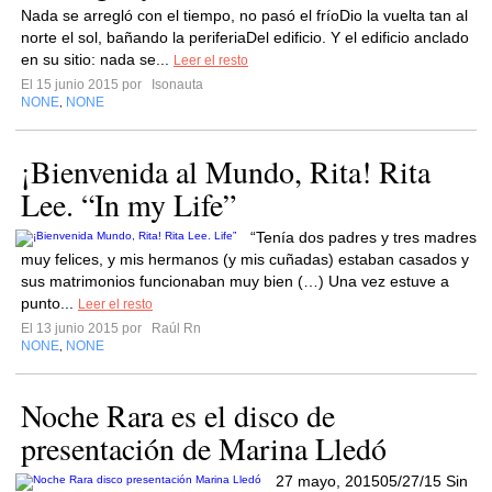
Nada se arregló con el tiempo, no pasó el fríoDio la vuelta tan al
norte el sol, bañando la periferiaDel edificio. Y el edificio anclado
en su sitio: nada se...
Leer el resto
El 15 junio 2015 por
Isonauta
NONE
NONE
,
¡Bienvenida al Mundo, Rita! Rita
Lee. “In my Life”
“Tenía dos padres y tres madres
muy felices, y mis hermanos (y mis cuñadas) estaban casados y
sus matrimonios funcionaban muy bien (…) Una vez estuve a
punto...
Leer el resto
El 13 junio 2015 por
Raúl Rn
NONE
NONE
,
Noche Rara es el disco de
presentación de Marina Lledó
27 mayo, 201505/27/15 Sin