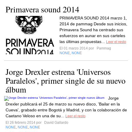
Primavera sound 2014
PRIMAVERA SOUND 2014 marzo 1,
2014 de pammag Desde sus inicios,
Primavera Sound ha centrado sus
esfuerzos en aunar en sus carteles
las últimas propuestas...
Leer el resto
El 01 marzo 2014 por
Pammag
NONE
NONE
,
Jorge Drexler estrena 'Universos
Paralelos', primer single de su nuevo
álbum
Jorge
Drexler publicará el 25 de marzo su nuevo disco, 'Bailar en la
Cueva', grabado entre Bogotá y Madrid, y con la colaboración de
Caetano Veloso en una de su...
Leer el resto
El 26 febrero 2014 por
David Gallardo
NONE
NONE
NONE
,
,