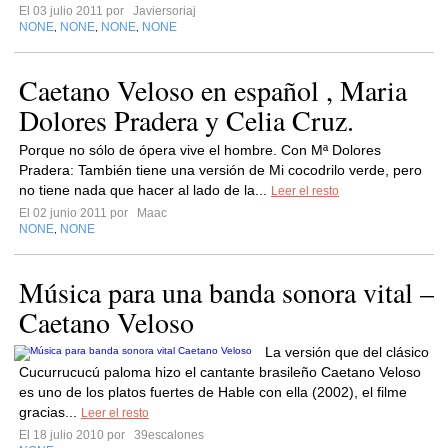
El 03 julio 2011 por
Javiersoriaj
NONE
NONE
NONE
NONE
,
,
,
Caetano Veloso en español , Maria
Dolores Pradera y Celia Cruz.
Porque no sólo de ópera vive el hombre. Con Mª Dolores
Pradera: También tiene una versión de Mi cocodrilo verde, pero
no tiene nada que hacer al lado de la...
Leer el resto
El 02 junio 2011 por
Maac
NONE
NONE
,
Música para una banda sonora vital –
Caetano Veloso
La versión que del clásico
Cucurrucucú paloma hizo el cantante brasileño Caetano Veloso
es uno de los platos fuertes de Hable con ella (2002), el filme
gracias...
Leer el resto
El 18 julio 2010 por
39escalones