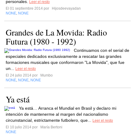
personales.
Leer el resto
El 01 septiembre 2014 por
Hijosdeevayadan
NONE
NONE
,
Grandes de La Movida: Radio
Futura (1980 - 1992)
Continuamos con el serial de
especiales dedicados exclusivamente a rescatar las grandes
formaciones musicales que conformaron "La Movida", que fue
un...
Leer el resto
El 24 julio 2014 por
Mumbo
NONE
NONE
NONE
,
,
Ya está
Ya está… Arranca el Mundial en Brasil y declaro mi
intención de mantenerme al margen del nacionalismo
circunstancial, estrictamente futbolero, que...
Leer el resto
El 10 julio 2014 por
María Bertoni
NONE