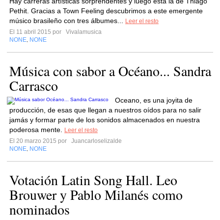
Hay carreras artísticas sorprendentes y luego está la de Thiago
Pethit. Gracias a Town Feeling descubrimos a este emergente
músico brasileño con tres álbumes...
Leer el resto
El 11 abril 2015 por
Vivalamusica
NONE
NONE
,
Música con sabor a Océano... Sandra
Carrasco
Oceano, es una joyita de
producción, de esas que llegan a nuestros oídos para no salir
jamás y formar parte de los sonidos almacenados en nuestra
poderosa mente.
Leer el resto
El 20 marzo 2015 por
Juancarloselizalde
NONE
NONE
,
Votación Latin Song Hall. Leo
Brouwer y Pablo Milanés como
nominados