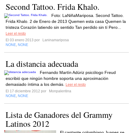
Second Tattoo. Frida Khalo.
Foto: LaNiñaMariposa. Second Tattoo.
Frida Khalo. 2 de Enero de 2013 Quemen esta casa Quemen la
tristeza Corazón latiendo sin sentido Tan perdido sin tí Pero...
Leer el resto
El 03 enero 2013 por
Laninamariposa
NONE
NONE
,
La distancia adecuada
Fernando Martín Adúriz psicólogo Freud
escribió que ningún hombre soporta una aproximación
demasiado íntima a los demás.
Leer el resto
El 17 diciembre 2012 por
Monpalentina
NONE
NONE
,
Lista de Ganadores del Grammy
Latinos 2012
El cantante colombiano Juanes se