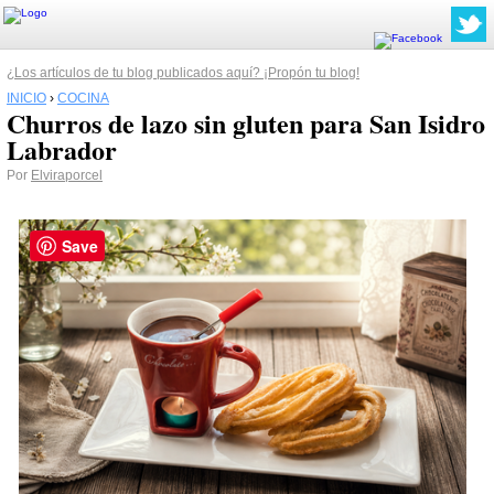
¿Los artículos de tu blog publicados aquí? ¡Propón tu blog!
INICIO
›
COCINA
Churros de lazo sin gluten para San Isidro
Labrador
Por
Elviraporcel
Save