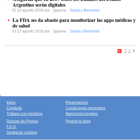
Argentino serán digitales
El 14 agosto 2018 por
Jguerra
:
Salud y Bienestar
La FDA no da abasto para monitorizar las apps médicas y
de salud
El 17 agosto 2018 por
Jguerra
:
Salud y Bienestar
1
2
3
Inicio
Presentación
Contacto
Condiciones generales
Trabaja con nosotros
Menciones legales
Dossier de Prensa
Propón tu blog
F.A.Q.
Gestionar cookies