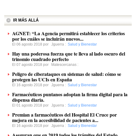
IR MÁS ALLÁ
AGNET: “La Agencia permitirá establecer los criterios
por los cuáles se incluirán nuevos...
El 06 agosto 2018 por
Jguerra
:
Salud y Bienestar
Hay una poderosa fuerza que te lleva al lado oscuro del
trinomio cuadrado perfecto
El 07 agosto 2018 por
Matescercanas
:
Peligro de ciberataques en sistemas de salud: cómo se
protegen las UCIs en España
El 16 agosto 2018 por
Jguerra
:
Salud y Bienestar
Farmacéuticos puntanos adoptan la firma digital para la
dispensa diaria.
El 01 agosto 2018 por
Jguerra
:
Salud y Bienestar
Premian a farmacéuticos del Hospital El Cruce por
mejora en la accesibilidad de pacientes a...
El 16 agosto 2018 por
Jguerra
:
Salud y Bienestar
Aseguran que en 2019 todos los trámites del Estado