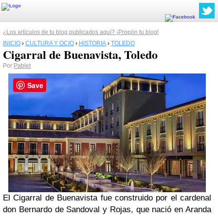
¿Los artículos de tu blog publicados aquí? ¡Propón tu blog!
INICIO
›
CULTURA Y OCIO
›
HISTORIA
›
TOLEDO
Cigarral de Buenavista, Toledo
Por
Pablet
Save
El Cigarral de Buenavista fue construido por el cardenal
don Bernardo de Sandoval y Rojas, que nació en Aranda