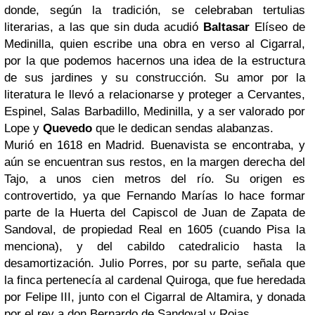
donde, según la tradición, se celebraban tertulias
literarias, a las que sin duda acudió
Baltasar
Elíseo de
Medinilla, quien escribe una obra en verso al Cigarral,
por la que podemos hacernos una idea de la estructura
de sus jardines y su construcción. Su amor por la
literatura le llevó a relacionarse y proteger a Cervantes,
Espinel, Salas Barbadillo, Medinilla, y a ser valorado por
Lope y
Quevedo
que le dedican sendas alabanzas.
Murió en 1618 en Madrid. Buenavista se encontraba, y
aún se encuentran sus restos, en la margen derecha del
Tajo, a unos cien metros del río. Su origen es
controvertido, ya que Fernando Marías lo hace formar
parte de la Huerta del Capiscol de Juan de Zapata de
Sandoval, de propiedad Real en 1605 (cuando Pisa la
menciona), y del cabildo catedralicio hasta la
desamortización. Julio Porres, por su parte, señala que
la finca pertenecía al cardenal Quiroga, que fue heredada
por Felipe III, junto con el Cigarral de Altamira, y donada
por el rey a don Bernardo de Sandoval y Rojas.