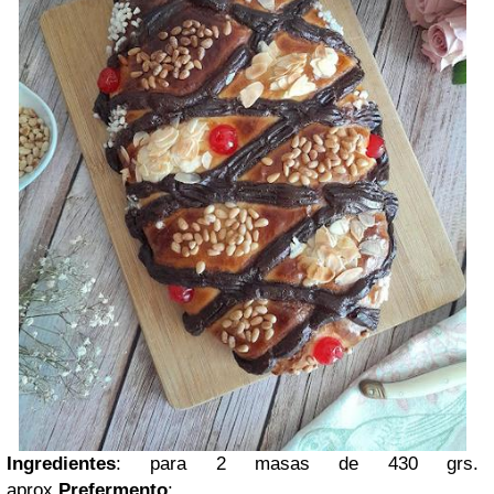
Ingredientes
: para 2 masas de 430 grs.
aprox.
Prefermento
: