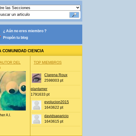
¿ Aún no eres miembro ?
Propón tu blog
A COMUNIDAD CIENCIA
 AUTOR DEL
TOP MIEMBROS
A
Clarena Roux
2598003 pt
plantamer
1791633 pt
evolucion2015
1643622 pt
her A.l.
davidsaparicio
1643615 pt