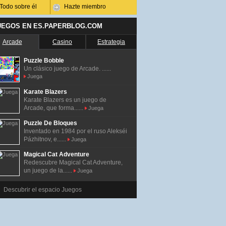
Todo sobre él
Hazte miembro
UEGOS EN ES.PAPERBLOG.COM
Arcade
Casino
Estrategia
Puzzle Bobble
Un clásico juego de Arcade. ......
Juega
Karate Blazers
Karate Blazers es un juego de
Arcade, que forma......
Juega
Puzzle De Bloques
Inventado en 1984 por el ruso Alekséi
Pázhitnov, e......
Juega
Magical Cat Adventure
Redescubre Magical Cat Adventure,
un juego de la......
Juega
Descubrir el espacio Juegos