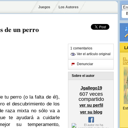
Juegos
Los Autores
as de un perro
L
1 comentarios
Ver el artículo original
EL
DÍ
Denunciar
Sobre el autor
Jgallego19
607
veces
 tu perro (o la falta de él),
compartido
ero el descubrimiento de los
ver su perfil
Est
de raza mixta no sólo va a
ver su blog
 que te ayudará a cuidarle
ejor su temperamento,