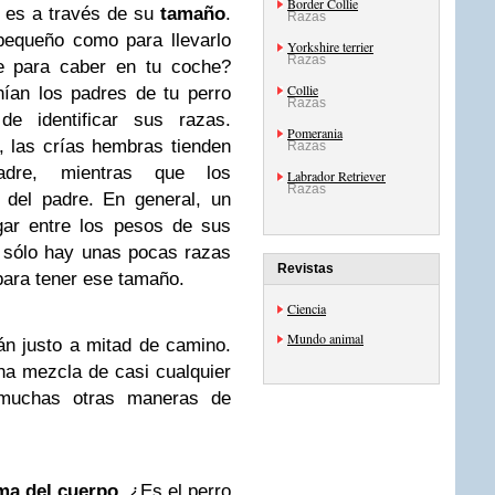
Border Collie
o es a través de su
tamaño
.
Razas
pequeño como para llevarlo
Yorkshire terrier
Razas
e para caber en tu coche?
Collie
nían los padres de tu perro
Razas
e identificar sus razas.
Pomerania
 las crías hembras tienden
Razas
dre, mientras que los
Labrador Retriever
Razas
 del padre. En general, un
gar entre los pesos de sus
, sólo hay unas pocas razas
Revistas
para tener ese tamaño.
Ciencia
Mundo animal
án justo a mitad de camino.
na mezcla de casi cualquier
 muchas otras maneras de
ma del cuerpo
. ¿Es el perro