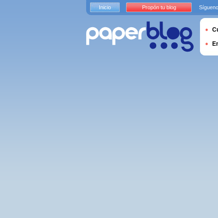
Inicio
Propón tu blog
Sígueno
Cu
E