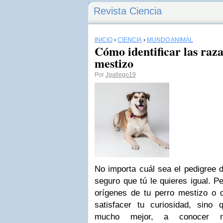
Revista Ciencia
INICIO
›
CIENCIA
›
MUNDO ANIMAL
Cómo identificar las raz
mestizo
Por
Jgallego19
No importa cuál sea el pedigree de
seguro que tú le quieres igual. P
orígenes de tu perro mestizo o 
satisfacer tu curiosidad, sino
mucho mejor, a conocer m