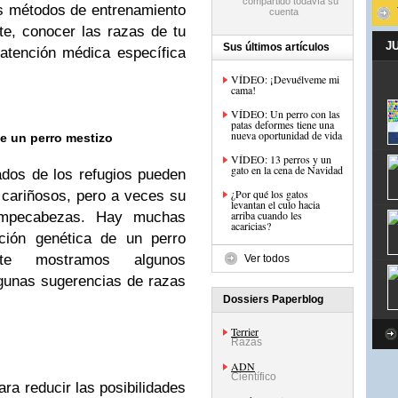
os métodos de entrenamiento
e, conocer las razas de tu
J
Sus últimos artículos
 atención médica específica
VÍDEO: ¡Devuélveme mi
cama!
VÍDEO: Un perro con las
patas deformes tiene una
nueva oportunidad de vida
e un perro mestizo
VÍDEO: 13 perros y un
gato en la cena de Navidad
ados de los refugios pueden
¿Por qué los gatos
cariñosos, pero a veces su
levantan el culo hacia
arriba cuando les
ompecabezas. Hay muchas
acaricias?
ción genética de un perro
, te mostramos algunos
Ver todos
algunas sugerencias de razas
Dossiers Paperblog
Terrier
Razas
ADN
Científico
ra reducir las posibilidades