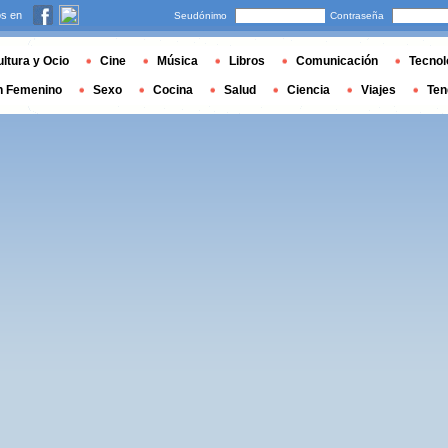
s en
Seudónimo
Contraseña
ltura y Ocio
Cine
Música
Libros
Comunicación
Tecnol
n Femenino
Sexo
Cocina
Salud
Ciencia
Viajes
Ten