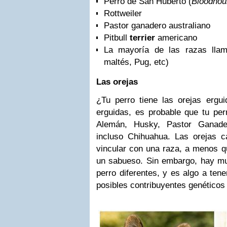
Perro de San Huberto (
Bloodhou
Rottweiler
Pastor ganadero australiano
Pitbull
terrier
americano
La mayoría de las razas lla
maltés, Pug, etc)
Las orejas
¿Tu perro tiene las orejas ergui
erguidas, es probable que tu per
Alemán, Husky, Pastor Ganader
incluso Chihuahua. Las orejas c
vincular con una raza, a menos q
un sabueso. Sin embargo, hay mu
perro diferentes, y es algo a ten
posibles contribuyentes genéticos 