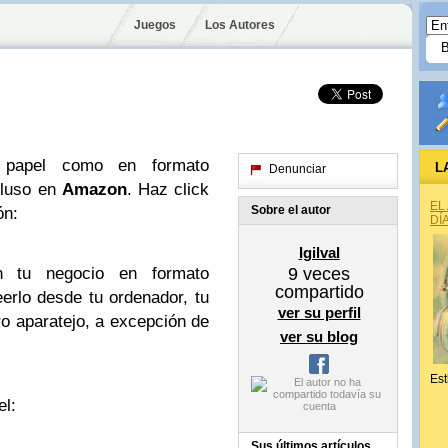
Juegos
Los Autores
n papel como en formato
L
Denunciar
cluso en
Amazon
. Haz click
EL
Sobre el autor
ón:
DÍ
Igilval
n tu negocio en formato
9
veces
compartido
eerlo desde tu ordenador, tu
ver su perfil
tro aparatejo, a excepción de
ver su blog
Est
l:
Sus últimos artículos