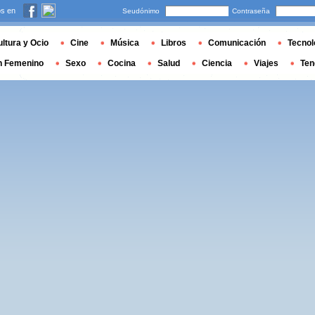
s en
Seudónimo
Contraseña
ltura y Ocio
Cine
Música
Libros
Comunicación
Tecnol
n Femenino
Sexo
Cocina
Salud
Ciencia
Viajes
Ten