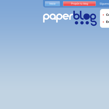
Inicio
Propón tu blog
Sígueno
Cu
E