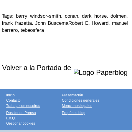
Tags: barry windsor-smith, conan, dark horse, dolmen,
frank frazetta, John BuscemaRobert E. Howard, manuel
barrero, tebeosfera
Volver a la Portada de
Inicio
Presentación
Contacto
Condiciones generales
Trabaja con nosotros
Menciones legales
Dossier de Prensa
Propón tu blog
F.A.Q.
Gestionar cookies