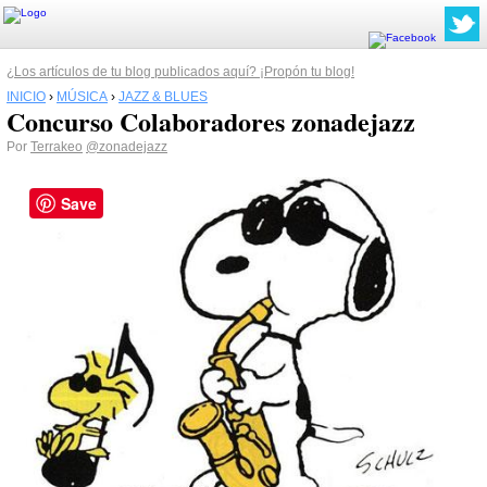
¿Los artículos de tu blog publicados aquí? ¡Propón tu blog!
INICIO
›
MÚSICA
›
JAZZ & BLUES
Concurso Colaboradores zonadejazz
Por
Terrakeo
@zonadejazz
Save