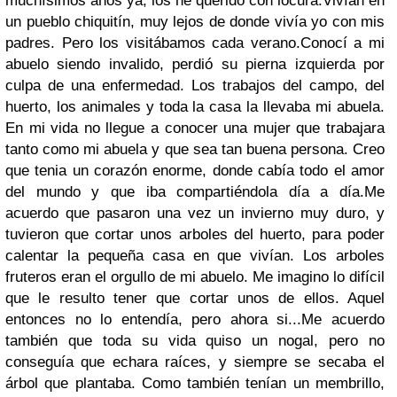
muchísimos años ya, los he querido con locura.Vivían en
un pueblo chiquitín, muy lejos de donde vivía yo con mis
padres. Pero los visitábamos cada verano.Conocí a mi
abuelo siendo invalido, perdió su pierna izquierda por
culpa de una enfermedad. Los trabajos del campo, del
huerto, los animales y toda la casa la llevaba mi abuela.
En mi vida no llegue a conocer una mujer que trabajara
tanto como mi abuela y que sea tan buena persona. Creo
que tenia un corazón enorme, donde cabía todo el amor
del mundo y que iba compartiéndola día a día.Me
acuerdo que pasaron una vez un invierno muy duro, y
tuvieron que cortar unos arboles del huerto, para poder
calentar la pequeña casa en que vivían. Los arboles
fruteros eran el orgullo de mi abuelo. Me imagino lo difícil
que le resulto tener que cortar unos de ellos. Aquel
entonces no lo entendía, pero ahora si...Me acuerdo
también que toda su vida quiso un nogal, pero no
conseguía que echara raíces, y siempre se secaba el
árbol que plantaba. Como también tenían un membrillo,