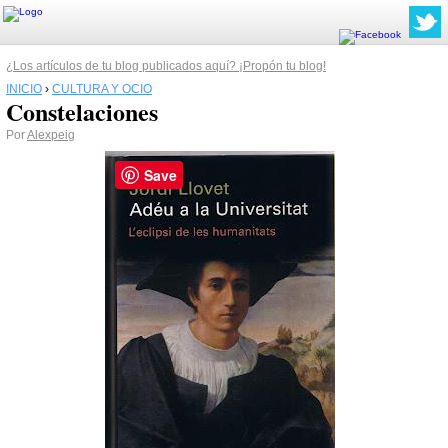
¿Los artículos de tu blog publicados aquí? ¡Propón tu blog!
INICIO
›
CULTURA Y OCIO
Constelaciones
Por
Alexpeig
Save