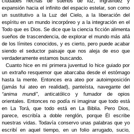
ciudades hechas de sueños de luz, ingravidez y
expansión hacia el infinito del espacio estelar, son como
un sustitutivo a la Luz del Cielo, a la liberación del
espíritu en un mundo incorpóreo y a la integración en el
Todo que es Dios. Se dice que la ciencia ficción alimenta
sueños de trascendencia, de explorar el mundo más allá
de los límites conocidos, y es cierto, pero puede acabar
siendo el seductor paisaje que nos aleja de eso que
verdaderamente estamos buscando.
Cuanto hice en mi primera juventud lo hice guiado por
un extraño resquemor que abarcaba desde el estómago
hasta la mente. Entonces era ateo por autoimposición
(jamás fui ateo en realidad), panteísta, navegante del
“anima mundi”
, anticatólico y fumador de opios
orientales. Entonces no podía ni imaginar que todo está
en La Torá, que todo está en La Biblia. Pero Dios,
parece, escribía a doble renglón, porque Él escribe
nuestras vidas. Todavía conservo unas palabras que yo
escribí en aquel tiempo, en un folio arrugado, sucio,