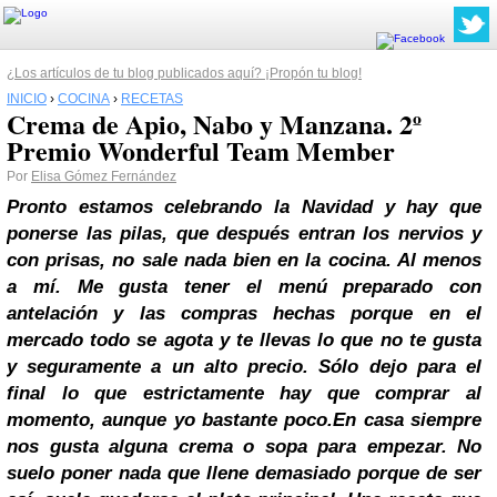
¿Los artículos de tu blog publicados aquí? ¡Propón tu blog!
INICIO
›
COCINA
›
RECETAS
Crema de Apio, Nabo y Manzana. 2º
Premio Wonderful Team Member
Por
Elisa Gómez Fernández
Pronto estamos celebrando la
Navidad
y hay que
ponerse las pilas, que después entran los nervios y
con prisas, no sale nada bien en la cocina. Al menos
a mí.
Me gusta tener el menú preparado con
antelación y las compras hechas porque en el
mercado todo se agota y te llevas lo que no te gusta
y seguramente a un alto precio. Sólo dejo para el
final lo que estrictamente hay que comprar al
momento, aunque yo bastante poco.
En casa siempre
nos gusta alguna crema o sopa para empezar. No
suelo poner nada que llene demasiado porque de ser