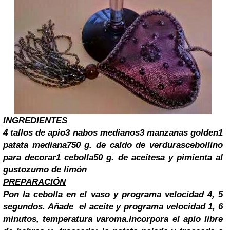
INGREDIENTES
4 tallos de apio
3 nabos medianos
3 manzanas golden
1
patata mediana
750 g. de caldo de verduras
cebollino
para decorar
1 cebolla
50 g. de aceite
sa y pimienta al
gusto
zumo de limón
PREPARACIÓN
Pon la cebolla en el vaso y programa velocidad 4, 5
segundos. Añade el aceite y programa velocidad 1, 6
minutos, temperatura varoma.
Incorpora el apio libre