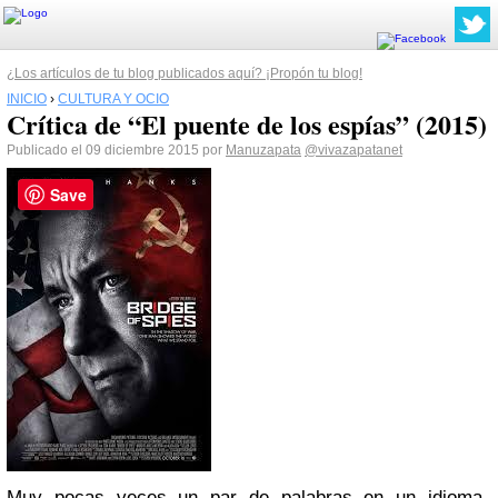
¿Los artículos de tu blog publicados aquí? ¡Propón tu blog!
INICIO
›
CULTURA Y OCIO
Crítica de “El puente de los espías” (2015)
Publicado el 09 diciembre 2015 por
Manuzapata
@vivazapatanet
Save
Muy pocas veces un par de palabras en un idioma