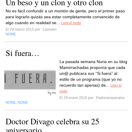
Un beso y un clon y otro clon
No es fácil confundir a un montón de gente, pero el primer paso
para lograrlo quizás sea estar completamente convencido de
algo cuando en realidad se...
Leer el resto
El 29 marzo 2015 por
Laosven
NONE
Si fuera…
La pasada semana Nuria en su blog
Mamirrachadas proponía que cada
un@ publicara sus “Si fuera” al
estilo de un programa (que yo no
recuerdo tan apenas) de...
Leer el
resto
El 29 enero 2015 por
Padresenpanales
NONE
NONE
,
Doctor Divago celebra su 25
aniversario.