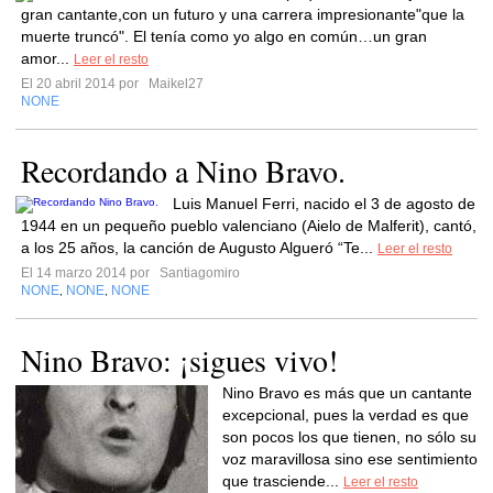
gran cantante,con un futuro y una carrera impresionante"que la
muerte truncó". El tenía como yo algo en común…un gran
amor...
Leer el resto
El 20 abril 2014 por
Maikel27
NONE
Recordando a Nino Bravo.
Luis Manuel Ferri, nacido el 3 de agosto de
1944 en un pequeño pueblo valenciano (Aielo de Malferit), cantó,
a los 25 años, la canción de Augusto Algueró “Te...
Leer el resto
El 14 marzo 2014 por
Santiagomiro
NONE
NONE
NONE
,
,
Nino Bravo: ¡sigues vivo!
Nino Bravo es más que un cantante
excepcional, pues la verdad es que
son pocos los que tienen, no sólo su
voz maravillosa sino ese sentimiento
que trasciende...
Leer el resto