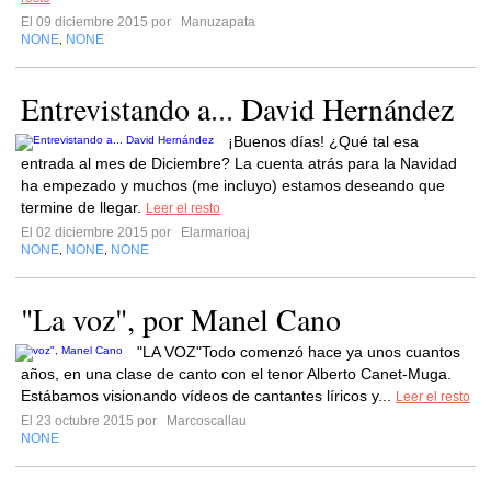
El 09 diciembre 2015 por
Manuzapata
NONE
NONE
,
Entrevistando a... David Hernández
¡Buenos días! ¿Qué tal esa
entrada al mes de Diciembre? La cuenta atrás para la Navidad
ha empezado y muchos (me incluyo) estamos deseando que
termine de llegar.
Leer el resto
El 02 diciembre 2015 por
Elarmarioaj
NONE
NONE
NONE
,
,
"La voz", por Manel Cano
"LA VOZ"Todo comenzó hace ya unos cuantos
años, en una clase de canto con el tenor Alberto Canet-Muga.
Estábamos visionando vídeos de cantantes líricos y...
Leer el resto
El 23 octubre 2015 por
Marcoscallau
NONE