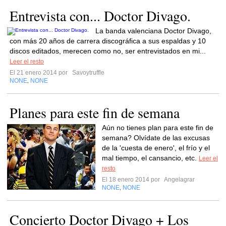
Entrevista con... Doctor Divago.
La banda valenciana Doctor Divago,
con más 20 años de carrera discográfica a sus espaldas y 10
discos editados, merecen como no, ser entrevistados en mi...
Leer el resto
El 21 enero 2014 por
Savoytruffle
NONE
NONE
,
Planes para este fin de semana
Aún no tienes plan para este fin de
semana? Olvídate de las excusas
de la 'cuesta de enero', el frío y el
mal tiempo, el cansancio, etc.
Leer el
resto
El 18 enero 2014 por
Angelagrar
NONE
NONE
,
Concierto Doctor Divago + Los