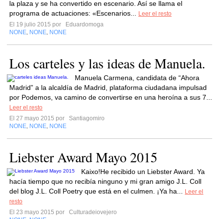
la plaza y se ha convertido en escenario. Así se llama el
programa de actuaciones: «Escenarios...
Leer el resto
El 19 julio 2015 por
Eduardomoga
NONE
NONE
NONE
,
,
Los carteles y las ideas de Manuela.
Manuela Carmena, candidata de “Ahora
Madrid” a la alcaldía de Madrid, plataforma ciudadana impulsad
por Podemos, va camino de convertirse en una heroína a sus 7...
Leer el resto
El 27 mayo 2015 por
Santiagomiro
NONE
NONE
NONE
,
,
Liebster Award Mayo 2015
Kaixo!He recibido un Liebster Award. Ya
hacía tiempo que no recibía ninguno y mi gran amigo J.L. Coll
del blog J.L. Coll Poetry que está en el culmen. ¡Ya ha...
Leer el
resto
El 23 mayo 2015 por
Culturadeiovejero