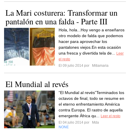
La Mari costurera: Transformar un
pantalón en una falda - Parte III
Hola, hola...Hoy vengo a enseñaros
otro modelo de falda que podemos
hacer para aprovechar los
pantalones viejos.En esta ocasión
una fresca y divertida tela de...
Leer
el resto
El 09 julio 2014 por
Mitiamaria
El Mundial al revés
“El Mundial al revés”Terminados los
octavos de final, todo se resume en
el eterno enfrentamiento América
contra Europa. El rastro de aquella
emergente África qu...
Leer el resto
El 04 julio 2014 por
Mda
NONE