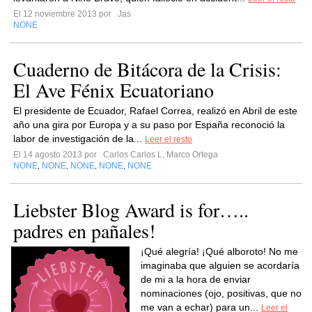
El 12 noviembre 2013 por
Jas
NONE
Cuaderno de Bitácora de la Crisis:
El Ave Fénix Ecuatoriano
El presidente de Ecuador, Rafael Correa, realizó en Abril de este
año una gira por Europa y a su paso por España reconoció la
labor de investigación de la...
Leer el resto
El 14 agosto 2013 por
Carlos Carlos L, Marco Ortega
NONE
NONE
NONE
NONE
NONE
,
,
,
,
Liebster Blog Award is for…..
padres en pañales!
¡Qué alegría! ¡Qué alboroto! No me
imaginaba que alguien se acordaría
de mi a la hora de enviar
nominaciones (ojo, positivas, que no
me van a echar) para un...
Leer el