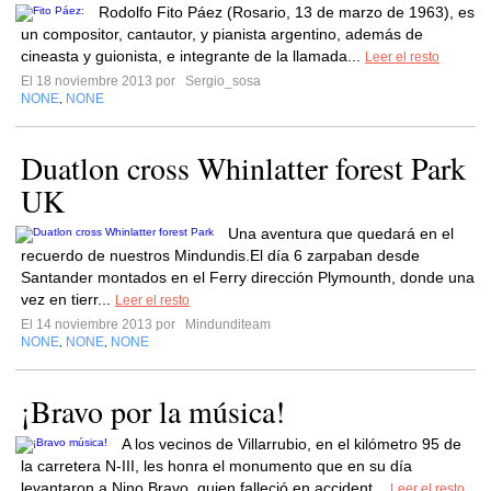
Rodolfo Fito Páez (Rosario, 13 de marzo de 1963), es
un compositor, cantautor, y pianista argentino, además de
cineasta y guionista, e integrante de la llamada...
Leer el resto
El 18 noviembre 2013 por
Sergio_sosa
NONE
NONE
,
Duatlon cross Whinlatter forest Park
UK
Una aventura que quedará en el
recuerdo de nuestros Mindundis.El día 6 zarpaban desde
Santander montados en el Ferry dirección Plymounth, donde una
vez en tierr...
Leer el resto
El 14 noviembre 2013 por
Mindunditeam
NONE
NONE
NONE
,
,
¡Bravo por la música!
A los vecinos de Villarrubio, en el kilómetro 95 de
la carretera N-III, les honra el monumento que en su día
levantaron a Nino Bravo, quien falleció en accident...
Leer el resto