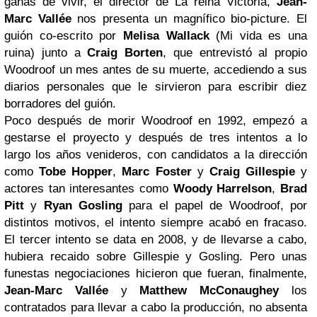
ganas de vivir, el director de La reina Victoria,
Jean-
Marc Vallée
nos presenta un magnífico bio-picture. El
guión co-escrito por
Melisa Wallack
(Mi vida es una
ruina) junto a
Craig Borten
, que entrevistó al propio
Woodroof un mes antes de su muerte, accediendo a sus
diarios personales que le sirvieron para escribir diez
borradores del guión.
Poco después de morir Woodroof en 1992, empezó a
gestarse el proyecto y después de tres intentos a lo
largo los años venideros, con candidatos a la dirección
como
Tobe Hopper
,
Marc Foster
y
Craig Gillespie
y
actores tan interesantes como
Woody Harrelson
,
Brad
Pitt
y
Ryan Gosling
para el papel de Woodroof, por
distintos motivos, el intento siempre acabó en fracaso.
El tercer intento se data en 2008, y de llevarse a cabo,
hubiera recaido sobre Gillespie y Gosling. Pero unas
funestas negociaciones hicieron que fueran, finalmente,
Jean-Marc Vallée
y
Matthew McConaughey
los
contratados para llevar a cabo la producción, no absenta