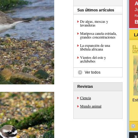
A
J
Sus últimos artículos
Ra
De algas, moscas y
B
lavanderas
Mariposa canela estriada,
L
grandes concentraciones
La expansión de una
EL
libélula africana
DÍ
Vientos del este y
archibebes
Ver todos
Revistas
Ciencia
Est
Mundo animal
J