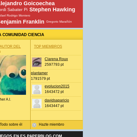
lejandro Goicoechea
Stephen Hawking
ordi Sabater Pi
fael Rodrigo Montero
enjamin Franklin
Gregorio Marañón
A COMUNIDAD CIENCIA
 AUTOR DEL
TOP MIEMBROS
A
Clarena Roux
2597793 pt
plantamer
1791579 pt
evolucion2015
1643472 pt
her A.l.
davidsaparicio
1643447 pt
Todo sobre él
Hazte miembro
UEGOS EN ES.PAPERBLOG.COM