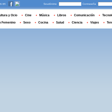
s en
Seudónimo
Contraseña
ltura y Ocio
Cine
Música
Libros
Comunicación
Tecnol
n Femenino
Sexo
Cocina
Salud
Ciencia
Viajes
Ten