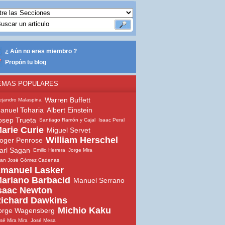
¿ Aún no eres miembro ?
Propón tu blog
EMAS POPULARES
Warren Buffett
ejandro Malaspina
anuel Toharia
Albert Einstein
osep Trueta
Santiago Ramón y Cajal
Isaac Peral
arie Curie
Miguel Servet
William Herschel
oger Penrose
arl Sagan
Emilio Herrera
Jorge Mira
uan José Gómez Cadenas
manuel Lasker
ariano Barbacid
Manuel Serrano
saac Newton
ichard Dawkins
Michio Kaku
orge Wagensberg
sé Mira Mira
José Mesa