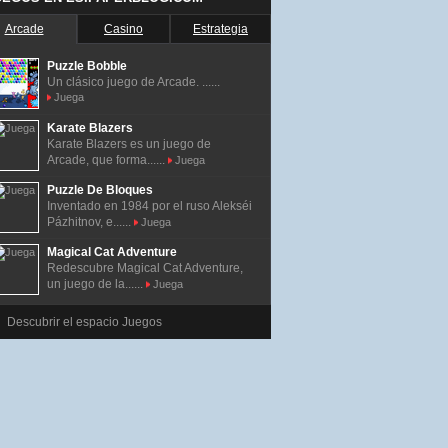
Arcade
Casino
Estrategia
Puzzle Bobble
Un clásico juego de Arcade. ......
Juega
Karate Blazers
Karate Blazers es un juego de
Arcade, que forma......
Juega
Puzzle De Bloques
Inventado en 1984 por el ruso Alekséi
Pázhitnov, e......
Juega
Magical Cat Adventure
Redescubre Magical Cat Adventure,
un juego de la......
Juega
Descubrir el espacio Juegos