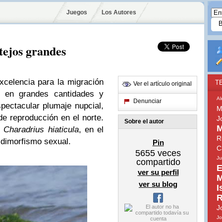
Juegos
Los Autores
itejos grandes
celencia para la migración
T
Ver el artículo original
n en grandes cantidades y
Al
Denunciar
ectacular plumaje nupcial,
M
e reproducción en el norte.
J
Sobre el autor
M
e
Charadrius hiaticula
, en el
R
dimorfismo sexual.
Pin
C
5655
veces
J
compartido
E
ver su perfil
M
ver su blog
I
R
J
Jo