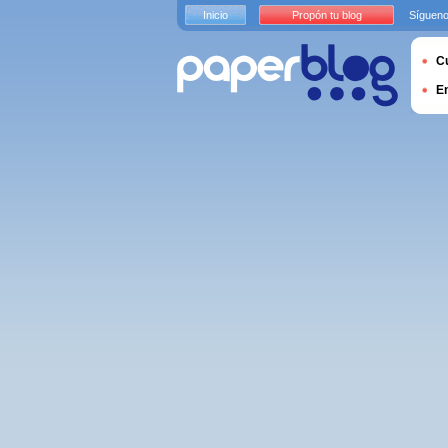
Inicio
Propón tu blog
Sígueno
Cu
E