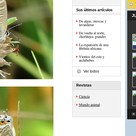
Sus últimos artículos
J
De algas, moscas y
lavanderas
De vuelta al norte,
chorlitejos grandes
La expansión de una
libélula africana
Vientos del este y
archibebes
Ver todos
Revistas
Ciencia
Mundo animal