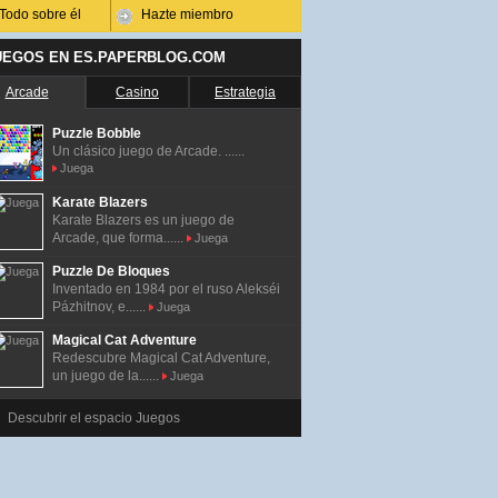
Todo sobre él
Hazte miembro
UEGOS EN ES.PAPERBLOG.COM
Arcade
Casino
Estrategia
Puzzle Bobble
Un clásico juego de Arcade. ......
Juega
Karate Blazers
Karate Blazers es un juego de
Arcade, que forma......
Juega
Puzzle De Bloques
Inventado en 1984 por el ruso Alekséi
Pázhitnov, e......
Juega
Magical Cat Adventure
Redescubre Magical Cat Adventure,
un juego de la......
Juega
Descubrir el espacio Juegos