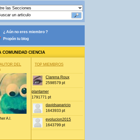
¿ Aún no eres miembro ?
Propón tu blog
A COMUNIDAD CIENCIA
 AUTOR DEL
TOP MIEMBROS
A
Clarena Roux
2598579 pt
plantamer
1791771 pt
davidsaparicio
1643933 pt
her A.l.
evolucion2015
1643799 pt