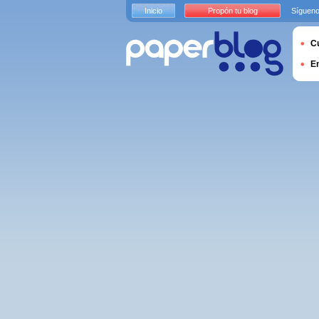
Inicio
Propón tu blog
Sígueno
Cu
E