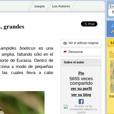
Juegos
Los Autores
, grandes
L
Ver el artículo original
mpides boeticus
es una
Denunciar
EL
amplia, faltando sólo en el
DÍ
norte de Eurasia. Dentro de
Sobre el autor
nciona a modo de pequeñas
 las cuales lleva a cabo
Pin
5655
veces
compartido
ver su perfil
ver su blog
Est