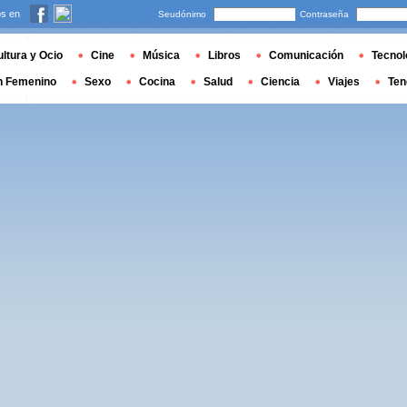
s en
Seudónimo
Contraseña
ltura y Ocio
Cine
Música
Libros
Comunicación
Tecnol
n Femenino
Sexo
Cocina
Salud
Ciencia
Viajes
Ten