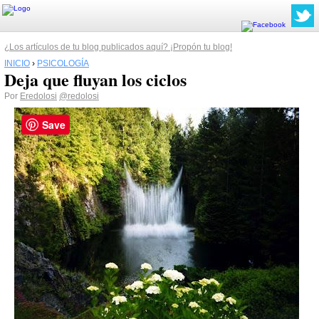
¿Los artículos de tu blog publicados aquí? ¡Propón tu blog!
INICIO
›
PSICOLOGÍA
Deja que fluyan los ciclos
Por
Eredolosi
@redolosi
Save