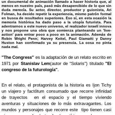
un documental de animación llamado a hacer historia que, al
menos en nuestro país, pasó más desapercibido de lo que sin
duda merecía. Su actor, director, productor y guionista, Ari
Folman, ha decido repetir la experiencia, mismo patrón formal
en busca de resultados superiores. Eso sí, en esta ocasión la
memoria histórica ha dado paso a la utopía futurista. Para
adentrarnos a este nuevo universo, el realizador israelí innova
y nos propone una obra que comienza planteando un 'live-
action' para entrar poco a poco en la animación. Además de
Robin Wright Penn; Harvey Keitel, Paul Giamatti y
Danny
Huston
han confirmado ya su presencia. La cosa no pinta
nada mal.
"The Congress"
es la adaptación de un relato escrito en
1971 por
Stanislav Lem
(autor de "Solaris") titulado
"El
congreso de la futurología"
.
En el relato, el protagonista de la historia es Ijon Tichy
un viajero y factótum consumado que recorre infinidad
de trayectos en el espacio y el tiempo viviendo
aventuras y situaciones de lo más extravagantes. Los
mundos y personajes que recorre este tipo tienen casi