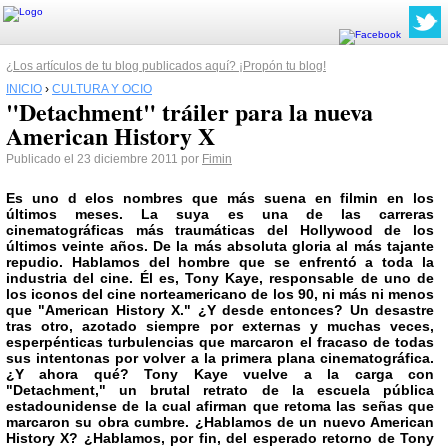
¿Los artículos de tu blog publicados aquí? ¡Propón tu blog!
INICIO
›
CULTURA Y OCIO
"Detachment" tráiler para la nueva
American History X
Publicado el 23 diciembre 2011 por
Fimin
Es uno d elos nombres que más suena en filmin en los
últimos meses. La suya es una de las carreras
cinematográficas más traumáticas del
Hollywood
de los
últimos veinte años. De la más absoluta gloria al más tajante
repudio. Hablamos del hombre que se enfrentó a toda la
industria del cine. Él es,
Tony Kaye
, responsable de uno de
los iconos del cine norteamericano de los 90, ni más ni menos
que
"American History X."
¿Y desde entonces? Un desastre
tras otro, azotado siempre por externas y muchas veces,
esperpénticas turbulencias que marcaron el fracaso de todas
sus intentonas por volver a la primera plana cinematográfica.
¿Y ahora qué?
Tony Kaye vuelve a la carga con
"Detachment,"
un brutal retrato de la escuela pública
estadounidense de la cual afirman que retoma las señas que
marcaron su obra cumbre. ¿Hablamos de un nuevo American
History X? ¿Hablamos, por fin, del esperado retorno de Tony