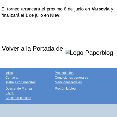
El torneo arrancará el próximo 8 de junio en
Varsovia
y
finalizará el 1 de julio en
Kiev
.
Volver a la Portada de
Inicio
Presentación
Contacto
Condiciones generales
Trabaja con nosotros
Menciones legales
Dossier de Prensa
Propón tu blog
F.A.Q.
Gestionar cookies