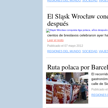
REGIONES DEL MUNDO
,
SOCIEDAD
,
VIAJE
El Sląsk Wrocław conqu
después
cientos de breslavos celebraron ayer has
Leer el resto
Publicado el 07 mayo 2012
REGIONES DEL MUNDO
,
SOCIEDAD
,
VIAJE
Ruta polaca por Barce
El recorrid
gastronómi
calle de Sic
Publicado e
REGIONES