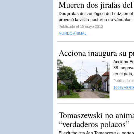
Mueren dos jirafas del
Dos jirafas del zoológico de Lodz, en e
provocó la visita nocturna de vándalos, 
Publicado el 15 mayo 2012
MUNDO ANIMAL
Acciona inaugura su p
Acciona En
38 megavat
en el país
Publicado e
100% VER
Tomaszewski no anima
“verdaderos polacos”
El exfutbolista Jan Tomaszewski, porter