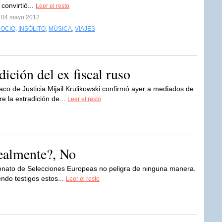
convirtió...
Leer el resto
l 04 mayo 2012
 OCIO
,
INSÓLITO
,
MÚSICA
,
VIAJES
dición del ex fiscal ruso
laco de Justicia Mijail Krulikowski confirmó ayer a mediados de
e la extradición de...
Leer el resto
realmente?, No
onato de Selecciones Europeas no peligra de ninguna manera.
endo testigos estos...
Leer el resto