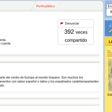
Perfil público
Denunciar
392
veces
compartido
uenta
L
u cuenta
EL
DÍ
parte del centro de Europa al mundo hispano. Son muchos los
eventos con sabor español o latino y los expatriados castellanoparlantes
ndo.
Est