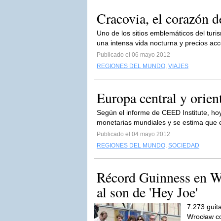
Cracovia, el corazón d
Uno de los sitios emblemáticos del tur
una intensa vida nocturna y precios acc
Publicado el 06 mayo 2012
REGIONES DEL MUNDO
,
VIAJES
Europa central y orie
Según el informe de CEED Institute, hoy
monetarias mundiales y se estima que 
Publicado el 04 mayo 2012
REGIONES DEL MUNDO
,
SOCIEDAD
Récord Guinness en Wr
al son de 'Hey Joe'
7.273 guit
Wrocław co