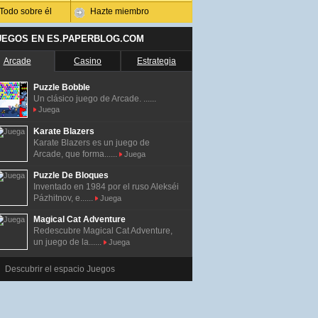
Todo sobre él
Hazte miembro
UEGOS EN ES.PAPERBLOG.COM
Arcade
Casino
Estrategia
Puzzle Bobble
Un clásico juego de Arcade. ......
Juega
Karate Blazers
Karate Blazers es un juego de
Arcade, que forma......
Juega
Puzzle De Bloques
Inventado en 1984 por el ruso Alekséi
Pázhitnov, e......
Juega
Magical Cat Adventure
Redescubre Magical Cat Adventure,
un juego de la......
Juega
Descubrir el espacio Juegos