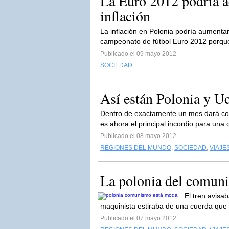
La Euro 2012 podría ac
inflación
La inflación en Polonia podría aumentar 
campeonato de fútbol Euro 2012 porque
Publicado el 09 mayo 2012
SOCIEDAD
Así están Polonia y U
Dentro de exactamente un mes dará co
es ahora el principal incordio para una
Publicado el 08 mayo 2012
REGIONES DEL MUNDO
,
SOCIEDAD
,
VIAJE
La polonia del comun
El tren avisab
maquinista estiraba de una cuerda que 
Publicado el 07 mayo 2012