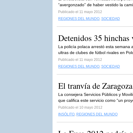
“avergonzado” de haber vestido la cami
Publicado el 11 mayo 2012
REGIONES DEL MUNDO
,
SOCIEDAD
Detenidos 35 hinchas v
La policía polaca arrestó esta semana 
ultras de clubes de fútbol rivales en Pol
Publicado el 11 mayo 2012
REGIONES DEL MUNDO
,
SOCIEDAD
El tranvía de Zaragoza
La consejera Servicios Públicos y Movi
que califica este servicio como “un proy
Publicado el 10 mayo 2012
INSÓLITO
,
REGIONES DEL MUNDO