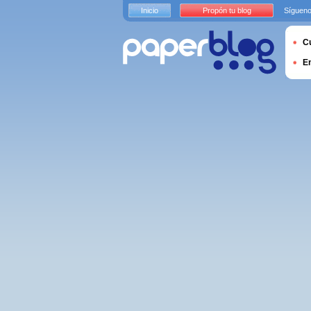
Inicio
Propón tu blog
Sígueno
Cu
E