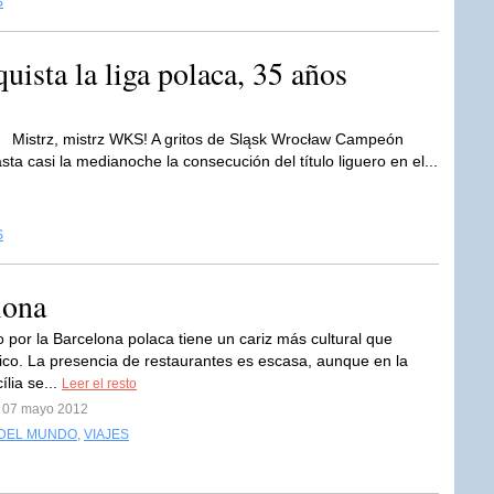
S
ista la liga polaca, 35 años
Mistrz, mistrz WKS! A gritos de Sląsk Wrocław Campeón
ta casi la medianoche la consecución del título liguero en el...
S
lona
o por la Barcelona polaca tiene un cariz más cultural que
co. La presencia de restaurantes es escasa, aunque en la
ília se...
Leer el resto
l 07 mayo 2012
 DEL MUNDO
,
VIAJES