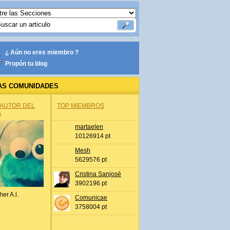
¿ Aún no eres miembro ?
Propón tu blog
AS COMUNIDADES
 AUTOR DEL
TOP MIEMBROS
A
martaelen
10126914 pt
Mesh
5629576 pt
Cristina Sanjosé
3902196 pt
her A.l.
Comunicae
3758004 pt