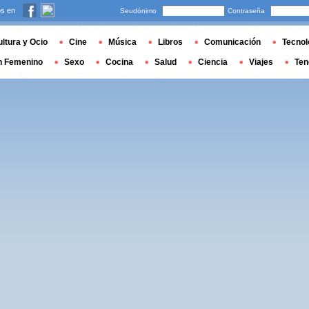
s en
Seudónimo
Contraseña
ltura y Ocio
Cine
Música
Libros
Comunicación
Tecnol
n Femenino
Sexo
Cocina
Salud
Ciencia
Viajes
Ten