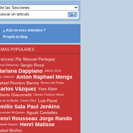
¿ Aún no eres miembro ?
Propón tu blog
EMAS POPULARES
rancesc Pla
Manuel Pertegaz
Sergio Rossi
nia Delaunay
ariana Dappiano
ARCO 2010
Anton Raphael Mengs
n Valentín
afael Romero Barros
Museo del Prado
arlos Vázquez
Yves Klein
lberto Giacometti
Cibeles Fashion Week
Luis Paret
a de la Madre
Carlos Díez
milio Sala
Paul Jenkins
Agustí Centelles
lexander McQueen
enri Rousseau
Jorge Rando
Henri Matisse
dward Hopper
sabel Muñoz