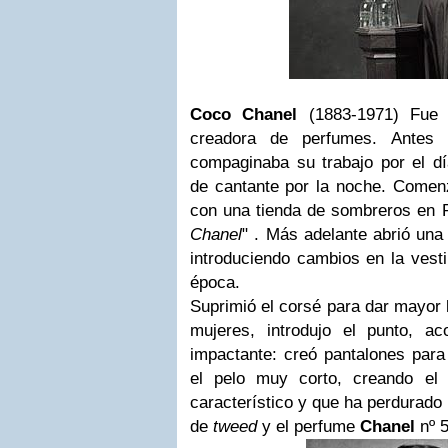
Coco Chanel
(1883-1971) Fue 
creadora de perfumes. Antes
compaginaba su trabajo por el d
de cantante por la noche. Come
con una tienda de sombreros en P
Chanel
" . Más adelante abrió una
introduciendo cambios en la vest
época.
Suprimió el corsé para dar mayor 
mujeres, introdujo el punto, a
impactante: creó pantalones para
el pelo muy corto, creando el e
característico y que ha perdurado 
de
tweed
y el perfume
Chanel
nº 5