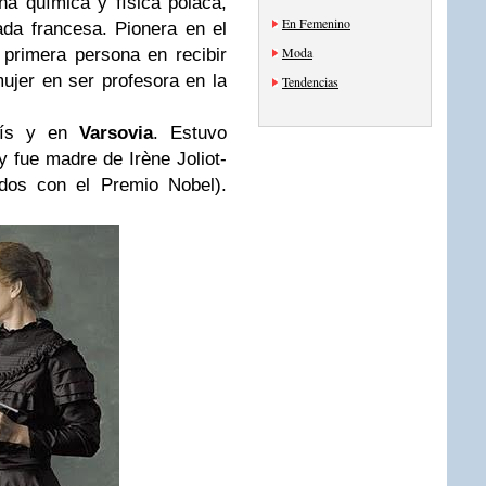
na química y física polaca,
En Femenino
da francesa. Pionera en el
Moda
 primera persona en recibir
ujer en ser profesora en la
Tendencias
rís y en
Varsovia
. Estuvo
y fue madre de Irène Joliot-
dos con el Premio Nobel).