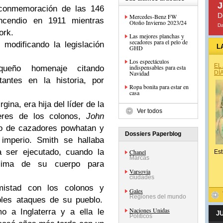
J
a conmemoración de las 146
D
Mercedes-Benz FW
ncendio en 1911 mientras
Otoño Invierno 2023/24
Da
ork.
Las mejores planchas y
secadores para el pelo de
modificando la legislación
L
GHD
Los espectáculos
EL
indispensables para esta
queño homenaje citando
Navidad
DÍ
tantes
en la historia, por
Ropa bonita para estar en
casa
ina, era hija del líder de la
Ver todos
deres de los colonos,
John
po de cazadores powhatan y
Dossiers Paperblog
 imperio. Smith se hallaba
a ser ejecutado, cuando la
Chanel
Est
Marcas
cima de su cuerpo para
Varsovia
ciudades
mistad con los colonos y
Gales
Regiones del mundo
bles ataques de su pueblo.
Naciones Unidas
o a Inglaterra y a ella le
J
Políticos