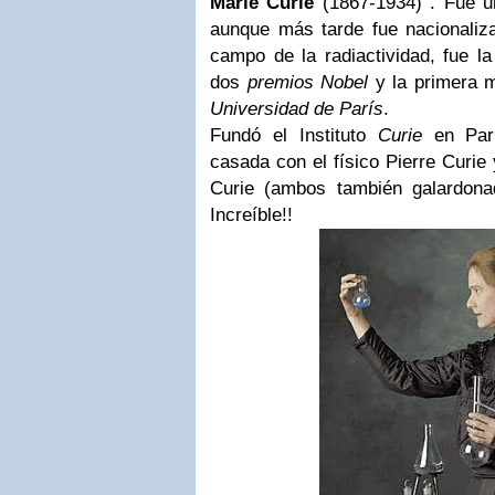
Marie Curie
(1867-1934) . Fue u
aunque más tarde fue nacionaliza
campo de la radiactividad, fue la
dos
premios Nobel
y la primera m
Universidad de París
.
Fundó el Instituto
Curie
en Pa
casada con el físico Pierre Curie 
Curie (ambos también galardona
Increíble!!