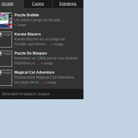
Arcade
Casino
Estrategia
Puzzle Bobble
Un clásico juego de Arcade. ......
Juega
Karate Blazers
Karate Blazers es un juego de
Arcade, que forma......
Juega
Puzzle De Bloques
Inventado en 1984 por el ruso Alekséi
Pázhitnov, e......
Juega
Magical Cat Adventure
Redescubre Magical Cat Adventure,
un juego de la......
Juega
Descubrir el espacio Juegos