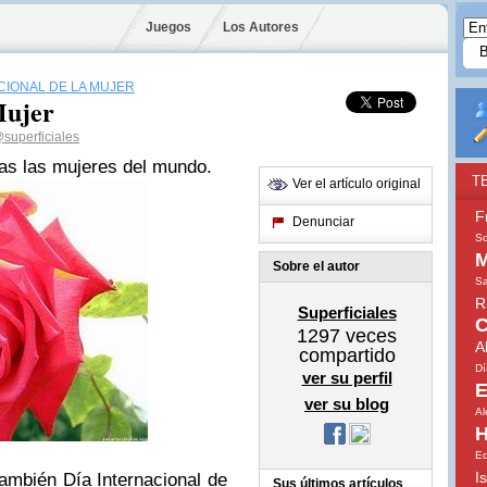
Juegos
Los Autores
CIONAL DE LA MUJER
Mujer
superficiales
as las mujeres del mundo.
T
Ver el artículo original
F
Denunciar
So
M
Sobre el autor
Sa
R
Superficiales
C
1297
veces
A
compartido
Dí
ver su perfil
E
ver su blog
A
H
E
I
también Día Internacional de
Sus últimos artículos