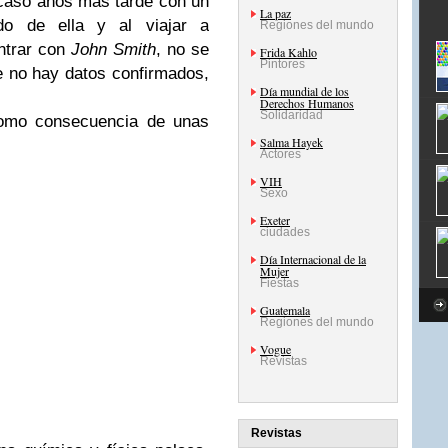
 casó años más tarde con un
La paz
o de ella y al viajar a
Regiones del mundo
ontrar con
John Smith
, no se
Frida Kahlo
Pintores
 no hay datos confirmados,
Día mundial de los
Derechos Humanos
Solidaridad
como consecuencia de unas
Salma Hayek
Actores
VIH
Sexo
Exeter
ciudades
Día Internacional de la
Mujer
Fiestas
Guatemala
Regiones del mundo
Vogue
Revistas
Revistas