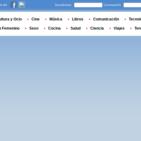
s en
Seudónimo
Contraseña
ltura y Ocio
Cine
Música
Libros
Comunicación
Tecnol
n Femenino
Sexo
Cocina
Salud
Ciencia
Viajes
Ten