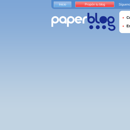
Inicio
Propón tu blog
Sígueno
Cu
E