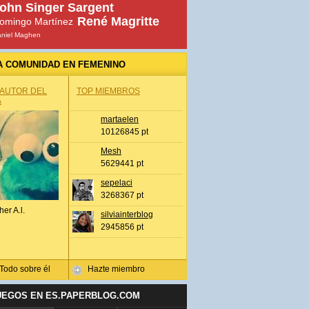
ohn Singer Sargent
René Magritte
omingo Martínez
niel Maghen
A COMUNIDAD EN FEMENINO
 AUTOR DEL
TOP MIEMBROS
A
martaelen
10126845 pt
Mesh
5629441 pt
sepelaci
3268367 pt
her A.l.
silviainterblog
2945856 pt
Todo sobre él
Hazte miembro
UEGOS EN ES.PAPERBLOG.COM