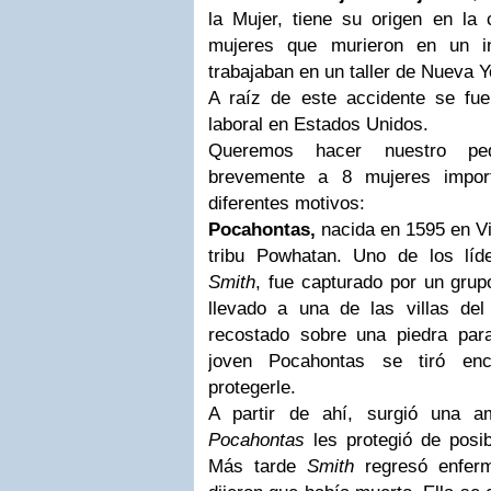
la Mujer, tiene su origen en l
mujeres que murieron en un i
trabajaban en un taller de Nueva Y
A raíz de este accidente se fue 
laboral en Estados Unidos.
Queremos hacer nuestro pe
brevemente a
8 mujeres impor
diferentes motivos:
Pocahontas,
nacida en 1595 en Virg
tribu Powhatan. Uno de los lí
Smith
, fue capturado por un gru
llevado a una de las villas del
recostado sobre una piedra par
joven Pocahontas se tiró en
protegerle.
A partir de ahí, surgió una a
Pocahontas
les protegió de posi
Más tarde
Smith
regresó enferm