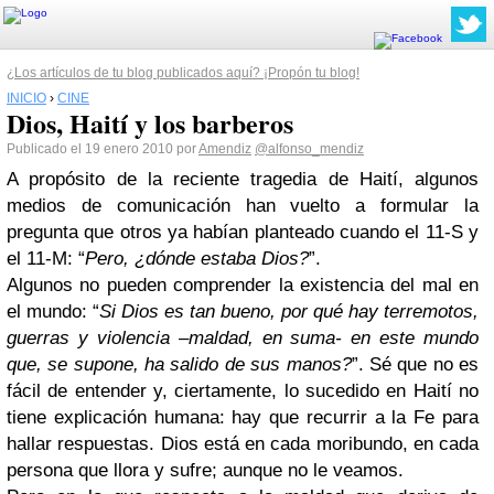
¿Los artículos de tu blog publicados aquí? ¡Propón tu blog!
INICIO
›
CINE
Dios, Haití y los barberos
Publicado el 19 enero 2010 por
Amendiz
@alfonso_mendiz
A propósito de la reciente tragedia de Haití, algunos
medios de comunicación han vuelto a formular la
pregunta que otros ya habían planteado cuando el 11-S y
el 11-M: “
Pero, ¿dónde estaba Dios?
”.
Algunos no pueden comprender la existencia del mal en
el mundo: “
Si Dios es tan bueno, por qué hay terremotos,
guerras y violencia –maldad, en suma- en este mundo
que, se supone, ha salido de sus manos?
”. Sé que no es
fácil de entender y, ciertamente, lo sucedido en Haití no
tiene explicación humana: hay que recurrir a la Fe para
hallar respuestas. Dios está en cada moribundo, en cada
persona que llora y sufre; aunque no le veamos.