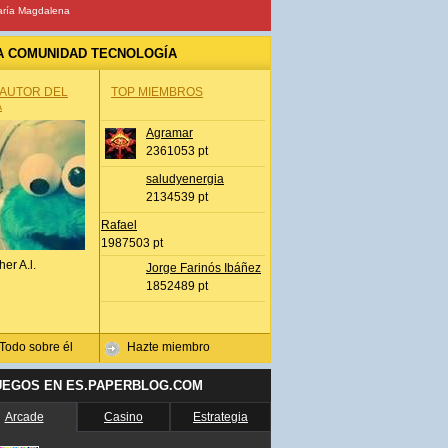
ría Magdalena
A COMUNIDAD TECNOLOGÍA
 AUTOR DEL
TOP MIEMBROS
A
Agramar
2361053 pt
saludyenergia
2134539 pt
Rafael
1987503 pt
her A.l.
Jorge Farinós Ibáñez
1852489 pt
Todo sobre él
Hazte miembro
UEGOS EN ES.PAPERBLOG.COM
Arcade
Casino
Estrategia