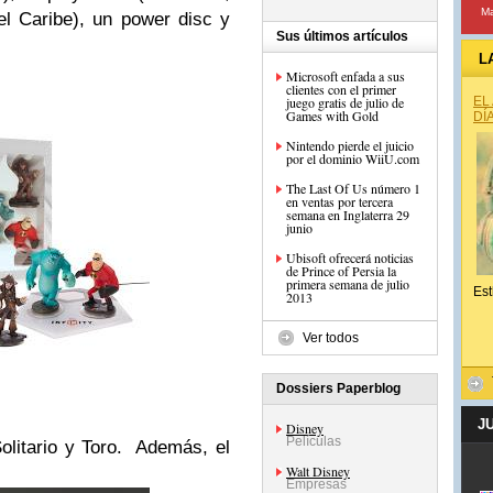
Ma
el Caribe), un power disc y
Sus últimos artículos
L
Microsoft enfada a sus
clientes con el primer
juego gratis de julio de
EL
Games with Gold
DÍ
Nintendo pierde el juicio
por el dominio WiiU.com
The Last Of Us número 1
en ventas por tercera
semana en Inglaterra 29
junio
Ubisoft ofrecerá noticias
de Prince of Persia la
primera semana de julio
Est
2013
Ver todos
Dossiers Paperblog
J
Disney
Películas
Solitario y Toro. Además, el
Walt Disney
Empresas