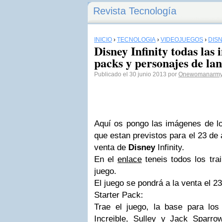
Revista Tecnología
INICIO
›
TECNOLOGÍA
›
VIDEOJUEGOS
›
DIS
Disney Infinity todas las
packs y personajes de la
Publicado el 30 junio 2013 por
Onewomanarmy
Aquí os pongo las imágenes de lo
que estan previstos para el 23 de 
venta de
Disney
Infinity.
En el
enlace
teneis todos los tra
juego.
El juego se pondrá a la venta el 2
Starter Pack:
Trae el juego, la base para los 
Increible, Sulley y Jack Sparrow