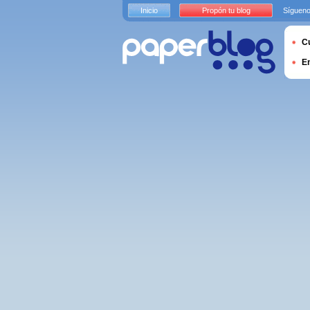
Inicio
Propón tu blog
Sígueno
Cu
E