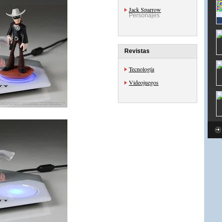
Jack Sparrow
Personajes
Revistas
Tecnología
Videojuegos