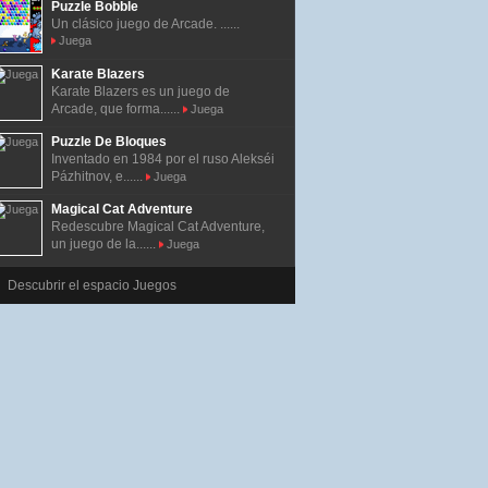
Puzzle Bobble
Un clásico juego de Arcade. ......
Juega
Karate Blazers
Karate Blazers es un juego de
Arcade, que forma......
Juega
Puzzle De Bloques
Inventado en 1984 por el ruso Alekséi
Pázhitnov, e......
Juega
Magical Cat Adventure
Redescubre Magical Cat Adventure,
un juego de la......
Juega
Descubrir el espacio Juegos