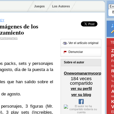
Juegos
Los Autores
NEY
 imágenes de los
nzamiento
corpsgames
T
Ver el artículo original
Z
Denunciar
P
P
Sobre el autor
s packs, sets y personajes
So
agosto, día de la puesta a la
R
Onewomanarmycorpsgame
Y
184
veces
iles que han salido sobre el
To
compartido
P
ver su perfil
A
3 de agosto.
ver su blog
Mi
K
personajes, 3 figuras (Mr.
V
E
), 3 play sets (Increibles,