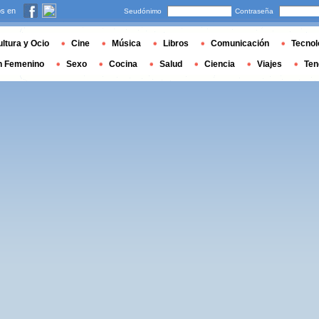
s en
Seudónimo
Contraseña
ltura y Ocio
Cine
Música
Libros
Comunicación
Tecnol
n Femenino
Sexo
Cocina
Salud
Ciencia
Viajes
Ten