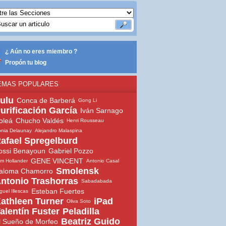
¿ Aún no eres miembro ?
Propón tu blog
EMAS POPULARES
ulu
Conca de Barberá
Gong Li
urificación García
Iván Sarnago
oleá
Chucho Valdés
Henri Rousseau
nia Delaunay
Alejandro Malaspina
afael Spregelburd
s
ossi Benayoun
Gabriel Pozzo
GENE VINCENT
m Hollander
Antonio Casal
Smolensk
aloma Chamorro
ntonio Trashorras
Sabadabada
Esteban Fuertes
guel Illescas
athleen Turner
iPad
Oliva Soto
alentín Fuster
Peladilla
Beatriz Guido
l Sueño de Morfeo