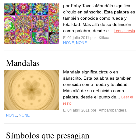
por Faby TavellaMandála significa
círculo en sánscrito. Esta palabra es
también conocida como rueda y
totalidad. Más allá de su definición
como palabra, desde e...
Leer el resto
El 01 julio 2011 por
Ktikaa
NONE
NONE
,
Mandalas
Mandala significa círculo en
sánscrito. Esta palabra es también
conocida como rueda y totalidad.
Más allá de su definición como
palabra, desde el punto de...
Leer el
resto
El 04 abril 2011 por
Amparobandera
NONE
NONE
,
Símbolos que presagian