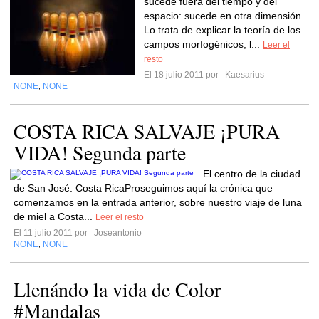
sucede fuera del tiempo y del
espacio: sucede en otra dimensión.
Lo trata de explicar la teoría de los
campos morfogénicos, l...
Leer el
resto
El 18 julio 2011 por
Kaesarius
NONE
NONE
,
COSTA RICA SALVAJE ¡PURA
VIDA! Segunda parte
El centro de la ciudad
de San José. Costa RicaProseguimos aquí la crónica que
comenzamos en la entrada anterior, sobre nuestro viaje de luna
de miel a Costa...
Leer el resto
El 11 julio 2011 por
Joseantonio
NONE
NONE
,
Llenándo la vida de Color
#Mandalas