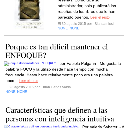
reseñas. Como dice su
administrador, solo publicará las
reseñas de los libros que le han
parecido buenos.
Leer el resto
El 30 agosto 2015 por
Blancamiosi
NONE
NONE
,
Porque es tan dificil mantener el
ENFOQUE?
por Fabiola Pulgarin - Me gusta la
palabra FOCO y la utilizo desde hace tiempo con mucha
frecuencia. Hasta hace relativamente poco era una palabra
poco...
Leer el resto
El 23 agosto 2015 por
Juan Carlos Valda
NONE
NONE
,
Características que definen a las
personas con inteligencia intuitiva
Por Valeria Sabater. - A