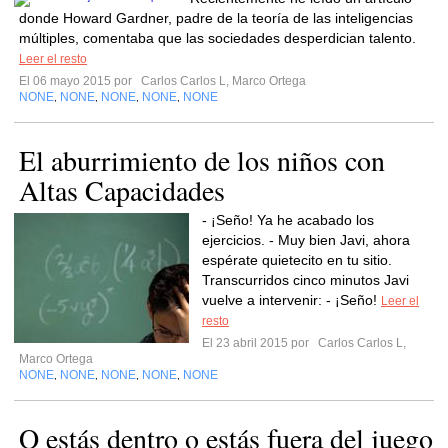
donde Howard Gardner, padre de la teoría de las inteligencias
múltiples, comentaba que las sociedades desperdician talento.
Leer el resto
El 06 mayo 2015 por
Carlos Carlos L, Marco Ortega
NONE
NONE
NONE
NONE
NONE
,
,
,
,
El aburrimiento de los niños con
Altas Capacidades
- ¡Seño! Ya he acabado los
ejercicios. - Muy bien Javi, ahora
espérate quietecito en tu sitio.
Transcurridos cinco minutos Javi
vuelve a intervenir: - ¡Seño!
Leer el
resto
El 23 abril 2015 por
Carlos Carlos L,
Marco Ortega
NONE
NONE
NONE
NONE
NONE
,
,
,
,
O estás dentro o estás fuera del juego