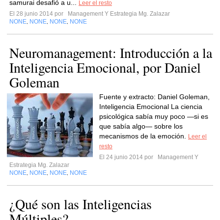
samurai desafió a u...
Leer el resto
El 28 junio 2014 por
Management Y Estrategia Mg. Zalazar
NONE
NONE
NONE
NONE
,
,
,
Neuromanagement: Introducción a la
Inteligencia Emocional, por Daniel
Goleman
Fuente y extracto: Daniel Goleman,
Inteligencia Emocional La ciencia
psicológica sabía muy poco —si es
que sabía algo— sobre los
mecanismos de la emoción.
Leer el
resto
El 24 junio 2014 por
Management Y
Estrategia Mg. Zalazar
NONE
NONE
NONE
NONE
,
,
,
¿Qué son las Inteligencias
Múltiples?