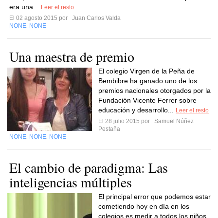
era una...
Leer el resto
El 02 agosto 2015 por
Juan Carlos Valda
NONE
NONE
,
Una maestra de premio
El colegio Virgen de la Peña de
Bembibre ha ganado uno de los
premios nacionales otorgados por la
Fundación Vicente Ferrer sobre
educación y desarrollo...
Leer el resto
El 28 julio 2015 por
Samuel Núñez
Pestaña
NONE
NONE
NONE
,
,
El cambio de paradigma: Las
inteligencias múltiples
El principal error que podemos estar
cometiendo hoy en día en los
colegios es medir a todos los niños