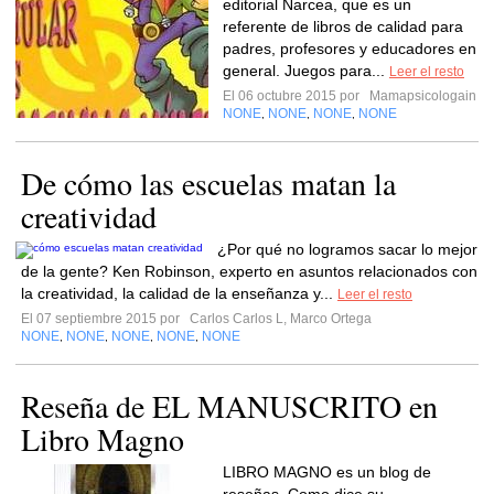
editorial Narcea, que es un
referente de libros de calidad para
padres, profesores y educadores en
general. Juegos para...
Leer el resto
El 06 octubre 2015 por
Mamapsicologain
NONE
NONE
NONE
NONE
,
,
,
De cómo las escuelas matan la
creatividad
¿Por qué no logramos sacar lo mejor
de la gente? Ken Robinson, experto en asuntos relacionados con
la creatividad, la calidad de la enseñanza y...
Leer el resto
El 07 septiembre 2015 por
Carlos Carlos L, Marco Ortega
NONE
NONE
NONE
NONE
NONE
,
,
,
,
Reseña de EL MANUSCRITO en
Libro Magno
LIBRO MAGNO es un blog de