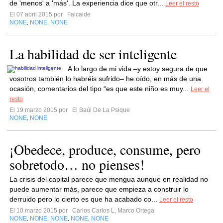
de 'menos' a 'más'. La experiencia dice que otr...
Leer el resto
El 07 abril 2015 por
Falcaide
NONE
NONE
NONE
,
,
La habilidad de ser inteligente
A lo largo de mi vida –y estoy segura de que
vosotros también lo habréis sufrido– he oído, en más de una
ocasión, comentarios del tipo “es que este niño es muy...
Leer el
resto
El 19 marzo 2015 por
El Baúl De La Psique
NONE
NONE
,
¡Obedece, produce, consume, pero
sobretodo… no pienses!
La crisis del capital parece que mengua aunque en realidad no
puede aumentar más, parece que empieza a construir lo
derruido pero lo cierto es que ha acabado co...
Leer el resto
El 10 marzo 2015 por
Carlos Carlos L, Marco Ortega
NONE
NONE
NONE
NONE
NONE
,
,
,
,