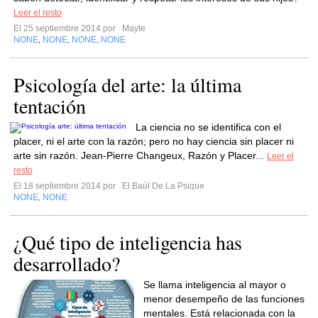
Leer el resto
El 25 septiembre 2014 por
Mayte
NONE
NONE
NONE
NONE
,
,
,
Psicología del arte: la última
tentación
La ciencia no se identifica con el
placer, ni el arte con la razón; pero no hay ciencia sin placer ni
arte sin razón. Jean-Pierre Changeux, Razón y Placer...
Leer el
resto
El 18 septiembre 2014 por
El Baúl De La Psique
NONE
NONE
,
¿Qué tipo de inteligencia has
desarrollado?
Se llama inteligencia al mayor o
menor desempeño de las funciones
mentales. Está relacionada con la