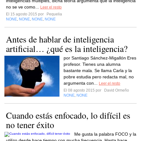
inteligencias múltiples, dicha teoría argumenta que la inteligencia
no se ve como...
Leer el resto
El 15 agosto 2015 por
Pequelia
NONE
NONE
NONE
NONE
,
,
,
Antes de hablar de inteligencia
artificial… ¿qué es la inteligencia?
por Santiago Sánchez-Migallón Eres
profesor. Tienes una alumna
bastante mala. Se llama Carla y la
pobre estudia pero redacta mal, no
argumenta con...
Leer el resto
El 08 agosto 2015 por
David Ormeño
NONE
NONE
,
Cuando estás enfocado, lo difícil es
no tener éxito
Me gusta la palabra FOCO y la
utilizo desde hace tiempo con mucha frecuencia. Hasta hace