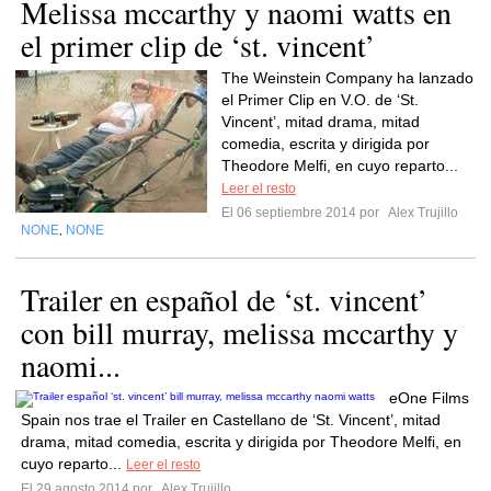
Melissa mccarthy y naomi watts en
el primer clip de ‘st. vincent’
The Weinstein Company ha lanzado
el Primer Clip en V.O. de ‘St.
Vincent’, mitad drama, mitad
comedia, escrita y dirigida por
Theodore Melfi, en cuyo reparto...
Leer el resto
El 06 septiembre 2014 por
Alex Trujillo
NONE
NONE
,
Trailer en español de ‘st. vincent’
con bill murray, melissa mccarthy y
naomi...
eOne Films
Spain nos trae el Trailer en Castellano de ‘St. Vincent’, mitad
drama, mitad comedia, escrita y dirigida por Theodore Melfi, en
cuyo reparto...
Leer el resto
El 29 agosto 2014 por
Alex Trujillo