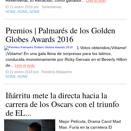
Revenvenat, El Renacido, como ganador...
Leer el resto
El 11 enero 2016 por
Seriemaniac
NONE
NONE
NONE
,
,
Premios | Palmarés de los Golden
Globes Awards 2016
1 Votos obtenidos¡Vótame!
¡Vótame!.En una gala llena de sorpresas para los latinos,
conducida monotonamente por Ricky Gervais en el Beverly Hilton
de...
Leer el resto
El 11 enero 2016 por
Pandora Magazine
NONE
NONE
,
Iñárritu mete la directa hacia la
carrera de los Oscars con el triunfo
de EL...
Mejor Película, Drama Carol Mad
Max: Furia en la carretera El