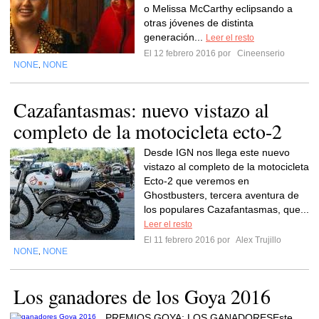
o Melissa McCarthy eclipsando a
otras jóvenes de distinta
generación...
Leer el resto
El 12 febrero 2016 por
Cineenserio
NONE
NONE
,
Cazafantasmas: nuevo vistazo al
completo de la motocicleta ecto-2
Desde IGN nos llega este nuevo
vistazo al completo de la motocicleta
Ecto-2 que veremos en
Ghostbusters, tercera aventura de
los populares Cazafantasmas, que...
Leer el resto
El 11 febrero 2016 por
Alex Trujillo
NONE
NONE
,
Los ganadores de los Goya 2016
PREMIOS GOYA: LOS GANADORESEste