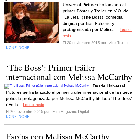
Universal Pictures ha lanzado el
primer Póster y Trailer en V.O. de
"La Jefa" (The Boss), comedia
dirigida por Ben Falcone y
protagonizada por Melissa...
Leer el
resto
El 20 noviembre 2015 por
Alex Trujillo
NONE
NONE
,
‘The Boss’: Primer tráiler
internacional con Melissa McCarthy
Desde Universal
Pictures se ha lanzado el primer tráiler internacional de la nueva
película protagonizada por Melissa McCarthy titulada ‘The Boss’
(‘Es la...
Leer el resto
El 20 noviembre 2015 por
Film Magazine Digital
NONE
NONE
,
Espias con Melissa McCarthy