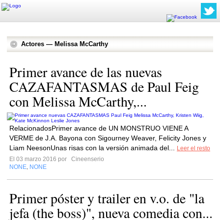
Actores — Melissa McCarthy
Primer avance de las nuevas
CAZAFANTASMAS de Paul Feig
con Melissa McCarthy,...
RelacionadosPrimer avance de UN MONSTRUO VIENE A
VERME de J.A. Bayona con Sigourney Weaver, Felicity Jones y
Liam NeesonUnas risas con la versión animada del...
Leer el resto
El 03 marzo 2016 por
Cineenserio
NONE
NONE
,
Primer póster y trailer en v.o. de "la
jefa (the boss)", nueva comedia con...