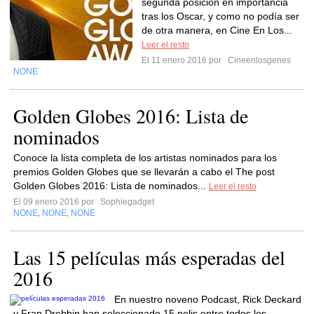
segunda posición en importancia
tras los Oscar, y como no podía ser
de otra manera, en Cine En Los...
Leer el resto
El 11 enero 2016 por
Cineenlosgenes
NONE
Golden Globes 2016: Lista de
nominados
Conoce la lista completa de los artistas nominados para los
premios Golden Globes que se llevarán a cabo el The post
Golden Globes 2016: Lista de nominados...
Leer el resto
El 09 enero 2016 por
Sophiegadget
NONE
NONE
NONE
,
,
Las 15 películas más esperadas del
2016
En nuestro noveno Podcast, Rick Deckard
y Fran Drebbin han seleccionado 15 pelis entre todos los