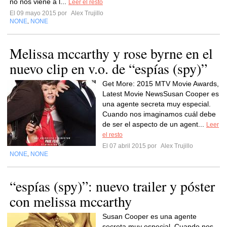
no nos viene a l...
Leer el resto
El 09 mayo 2015 por
Alex Trujillo
NONE
NONE
,
Melissa mccarthy y rose byrne en el
nuevo clip en v.o. de “espías (spy)”
Get More: 2015 MTV Movie Awards,
Latest Movie NewsSusan Cooper es
una agente secreta muy especial.
Cuando nos imaginamos cuál debe
de ser el aspecto de un agent...
Leer
el resto
El 07 abril 2015 por
Alex Trujillo
NONE
NONE
,
“espías (spy)”: nuevo trailer y póster
con melissa mccarthy
Susan Cooper es una agente
secreta muy especial. Cuando nos