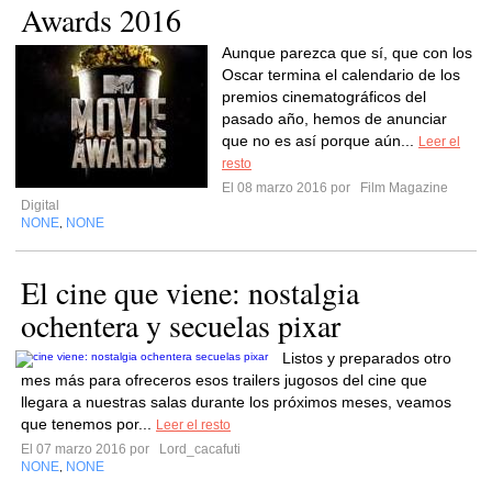
Awards 2016
Aunque parezca que sí, que con los
Oscar termina el calendario de los
premios cinematográficos del
pasado año, hemos de anunciar
que no es así porque aún...
Leer el
resto
El 08 marzo 2016 por
Film Magazine
Digital
NONE
NONE
,
El cine que viene: nostalgia
ochentera y secuelas pixar
Listos y preparados otro
mes más para ofreceros esos trailers jugosos del cine que
llegara a nuestras salas durante los próximos meses, veamos
que tenemos por...
Leer el resto
El 07 marzo 2016 por
Lord_cacafuti
NONE
NONE
,