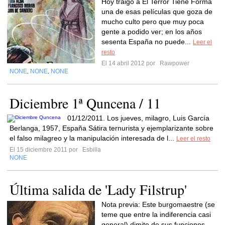
Hoy traigo a El Terror Tiene Forma
una de esas películas que goza de
mucho culto pero que muy poca
gente a podido ver; en los años
sesenta España no puede...
Leer el
resto
El 14 abril 2012 por
Rawpower
NONE
NONE
NONE
,
,
Diciembre 1ª Quncena / 11
01/12/2011. Los jueves, milagro, Luis García
Berlanga, 1957, España Sátira ternurista y ejemplarizante sobre
el falso milagreo y la manipulación interesada de l...
Leer el resto
El 15 diciembre 2011 por
Esbilla
NONE
Última salida de 'Lady Filstrup'
Nota previa: Este burgomaestre (se
teme que entre la indiferencia casi
general) dimite de sus funciones