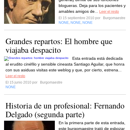
blogueras. Deja para los pacientes y
amables amigos de...
Leer el resto
El 15 septiembre 2010 por
Burgomaestre
NONE
NONE
NONE
,
,
Grandes repartos: El hombre que
viajaba despacito
Esta entrada está dedicada
al erudito cinéfilo y sensible cineasta Santiago Aguilar, que honra
con sus asiduas visitas este weblog y que, por cierto, estrena...
Leer el resto
El 15 junio 2010 por
Burgomaestre
NONE
Historia de un profesional: Fernando
Delgado (segunda parte)
En la primera parte de esta entrada,
este burgomaestre trató de esbozar