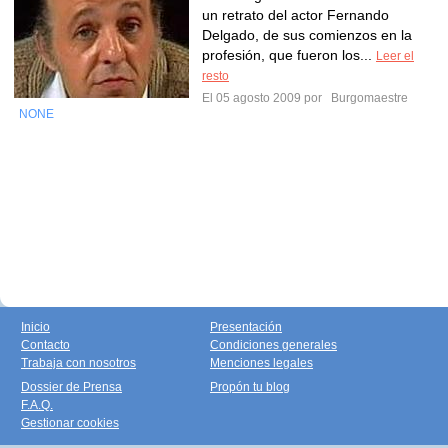
un retrato del actor Fernando
Delgado, de sus comienzos en la
profesión, que fueron los...
Leer el
resto
El 05 agosto 2009 por
Burgomaestre
NONE
Inicio
Presentación
Contacto
Condiciones generales
Trabaja con nosotros
Menciones legales
Dossier de Prensa
Propón tu blog
F.A.Q.
Gestionar cookies