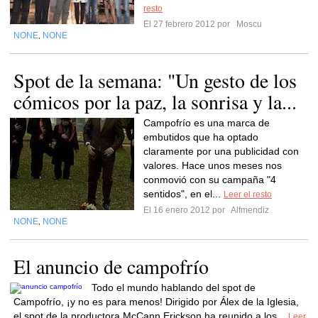
resto
El 27 febrero 2012 por
Moscu
NONE
NONE
,
Spot de la semana: "Un gesto de los
cómicos por la paz, la sonrisa y la...
Campofrío es una marca de
embutidos que ha optado
claramente por una publicidad con
valores. Hace unos meses nos
conmovió con su campaña "4
sentidos", en el...
Leer el resto
El 16 enero 2012 por
Alfmendiz
NONE
NONE
,
El anuncio de campofrío
Todo el mundo hablando del spot de
Campofrío, ¡y no es para menos! Dirigido por Álex de la Iglesia,
el spot de la productora McCann Erickson ha reunido a los...
Leer