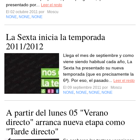
presentado por...
Leer el resto
El 02 octubre 2011 por
Moscu
NONE
NONE
NONE
,
,
La Sexta inicia la temporada
2011/2012
Llega el mes de septiembre y como
viene siendo habitual cada año, La
Sexta ha presentado su nueva
temporada (que es precisamente la
6ª). Por eso, el pasado...
Leer el resto
El 09 septiembre 2011 por
Moscu
NONE
NONE
NONE
NONE
,
,
,
A partir del lunes 05 "Verano
directo" arranca nueva etapa como
"Tarde directo"