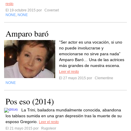
resto
El 19 octubre 2015 por
Coverset
NONE
NONE
,
Amparo baró
“Ser actor es una vocación, si uno
no puede involucrarse y
emocionarse no sirve para nada”
Amparo Baró… Una de las actrices
más grandes de nuestra escena.
Leer el resto
El 27 mayo 2015 por
Clementine
NONE
Pos eso (2014)
La Trini, bailadora mundialmente conocida, abandona
los tablaos sumida en una gran depresión tras la muerte de su
esposo Gregorio.
Leer el resto
El 21 mayo 2015 por
Rugoleor