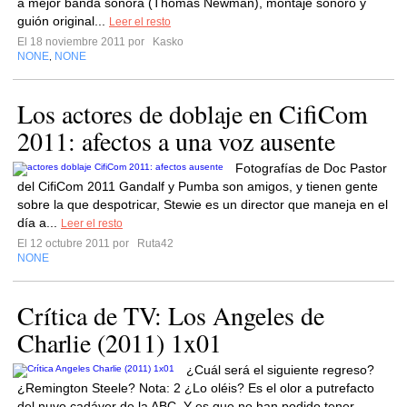
a mejor banda sonora (Thomas Newman), montaje sonoro y
guión original...
Leer el resto
El 18 noviembre 2011 por
Kasko
NONE
NONE
,
Los actores de doblaje en CifiCom
2011: afectos a una voz ausente
Fotografías de Doc Pastor
del CifiCom 2011 Gandalf y Pumba son amigos, y tienen gente
sobre la que despotricar, Stewie es un director que maneja en el
día a...
Leer el resto
El 12 octubre 2011 por
Ruta42
NONE
Crítica de TV: Los Angeles de
Charlie (2011) 1x01
¿Cuál será el siguiente regreso?
¿Remington Steele? Nota: 2 ¿Lo oléis? Es el olor a putrefacto
del nuvo cadáver de la ABC. Y es que no han podido tener