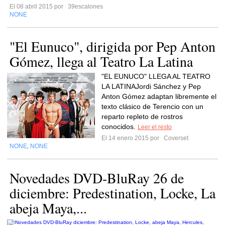
El 08 abril 2015 por
39escalones
NONE
"El Eunuco", dirigida por Pep Anton
Gómez, llega al Teatro La Latina
"EL EUNUCO" LLEGA AL TEATRO
LA LATINAJordi Sánchez y Pep
Anton Gómez adaptan libremente el
texto clásico de Terencio con un
reparto repleto de rostros
conocidos.
Leer el resto
El 14 enero 2015 por
Coverset
NONE
NONE
,
Novedades DVD-BluRay 26 de
diciembre: Predestination, Locke, La
abeja Maya,...