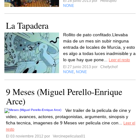
El 28 junio 2013 por
Heltrujillo
NONE
La Tapadera
Rollito de pato confitado.Llevaba
más de un mes sin subir ninguna
entrada de locales de Murcia, y esto
es algo a todas luces inadmisible y a
lo que hay que pone...
Leer el resto
El 27 junio 2013 por
Chefychof
NONE
NONE
,
9 Meses (Miguel Perello-Enrique
Arce)
Ver trailer de la pelicula de cine y
video, avances, actores, protagonistas, argumento, sinopsis y
ficha tecnica, imagenes de 9 Meses ver pelicula cine con...
Leer el
resto
El 03 noviembre 2012 por
Vercinepeliculas01