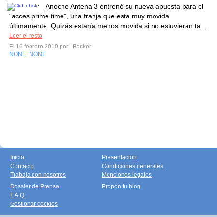
Anoche Antena 3 entrenó su nueva apuesta para el
“acces prime time”, una franja que esta muy movida
últimamente. Quizás estaría menos movida si no estuvieran ta...
Leer el resto
El 16 febrero 2010 por
Becker
NONE
NONE
,
Inicio
Presentación
Contacto
Condiciones generales
Trabaja con nosotros
Menciones legales
Dossier de Prensa
Propón tu blog
F.A.Q.
Gestionar cookies