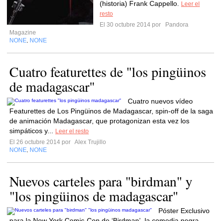
(historia) Frank Cappello.
Leer el
resto
El 30 octubre 2014 por
Pandora
Magazine
NONE
NONE
,
Cuatro featurettes de "los pingüinos
de madagascar"
Cuatro nuevos vídeo
Featurettes de Los Pingüinos de Madagascar, spin-off de la saga
de animación Madagascar, que protagonizan esta vez los
simpáticos y...
Leer el resto
El 26 octubre 2014 por
Alex Trujillo
NONE
NONE
,
Nuevos carteles para "birdman" y
"los pingüinos de madagascar"
Póster Exclusivo
para la New York Comic-Con de ‘Birdman’, la comedia negra