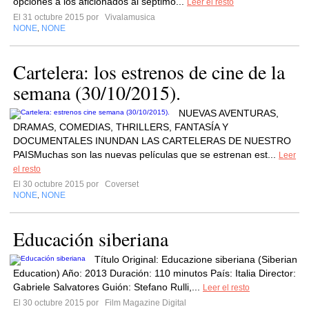
opciones a los aficionados al séptimo...
Leer el resto
El 31 octubre 2015 por
Vivalamusica
NONE
NONE
,
Cartelera: los estrenos de cine de la
semana (30/10/2015).
NUEVAS AVENTURAS,
DRAMAS, COMEDIAS, THRILLERS, FANTASÍA Y
DOCUMENTALES INUNDAN LAS CARTELERAS DE NUESTRO
PAISMuchas son las nuevas películas que se estrenan est...
Leer
el resto
El 30 octubre 2015 por
Coverset
NONE
NONE
,
Educación siberiana
Título Original: Educazione siberiana (Siberian
Education) Año: 2013 Duración: 110 minutos País: Italia Director:
Gabriele Salvatores Guión: Stefano Rulli,...
Leer el resto
El 30 octubre 2015 por
Film Magazine Digital