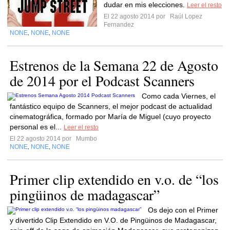
dudar en mis elecciones.
Leer el resto
El 22 agosto 2014 por
Raúl Lopez
Fernandez
NONE
NONE
NONE
,
,
Estrenos de la Semana 22 de Agosto
de 2014 por el Podcast Scanners
Como cada Viernes, el
fantástico equipo de Scanners, el mejor podcast de actualidad
cinematográfica, formado por María de Miguel (cuyo proyecto
personal es el...
Leer el resto
El 22 agosto 2014 por
Mumbo
NONE
NONE
NONE
,
,
Primer clip extendido en v.o. de “los
pingüinos de madagascar”
Os dejo con el Primer
y divertido Clip Extendido en V.O. de Pingüinos de Madagascar,