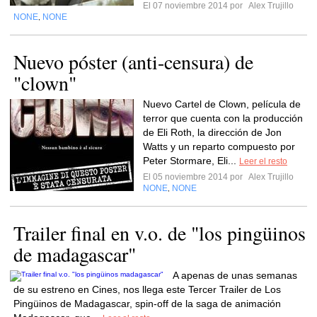
El 07 noviembre 2014 por
Alex Trujillo
NONE
NONE
,
Nuevo póster (anti-censura) de
"clown"
Nuevo Cartel de Clown, película de
terror que cuenta con la producción
de Eli Roth, la dirección de Jon
Watts y un reparto compuesto por
Peter Stormare, Eli...
Leer el resto
El 05 noviembre 2014 por
Alex Trujillo
NONE
NONE
,
Trailer final en v.o. de "los pingüinos
de madagascar"
A apenas de unas semanas
de su estreno en Cines, nos llega este Tercer Trailer de Los
Pingüinos de Madagascar, spin-off de la saga de animación