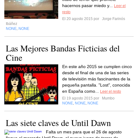
hacernos pasar miedo y...
Leer el
resto
El 20 agosto 2015 por
Jorge Farinós
Ibáñez
NONE
NONE
,
Las Mejores Bandas Ficticias del
Cine
En este año 2015 se cumplen cinco
desde el final de una de las series
de televisión más fascinantes de la
pequeña pantalla. "Lost", conocida
en España como...
Leer el resto
El 19 agosto 2015 por
Mumbo
NONE
NONE
NONE
,
,
Las siete claves de Until Dawn
Falta un mes para que el 26 de agosto