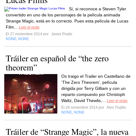
Sí, si reconoce a Steven Tyler
convertido en uno de los personajes de la película animada
Strange Magic, está en lo correcto. Pues esta película de Lucas
Film...
Leer el resto
El 27 noviembre 2014 por
Javier Prado
NONE
NONE
,
Tráiler en español de “the zero
theorem”
Os traigo el Trailer en Castellano de
‘The Zero Theorem’, película
dirigida por Terry Gilliam y con un
reparto compuesto por Christoph
Waltz, David Thewlis,...
Leer el resto
El 26 noviembre 2014 por
Alex Trujillo
NONE
NONE
,
Tráiler de “Strange Magic”, la nueva