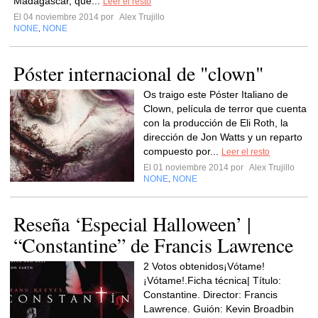
Madagascar, que...
Leer el resto
El 04 noviembre 2014 por
Alex Trujillo
NONE
NONE
,
Póster internacional de "clown"
Os traigo este Póster Italiano de
Clown, película de terror que cuenta
con la producción de Eli Roth, la
dirección de Jon Watts y un reparto
compuesto por...
Leer el resto
El 01 noviembre 2014 por
Alex Trujillo
NONE
NONE
,
Reseña ‘Especial Halloween’ |
“Constantine” de Francis Lawrence
2 Votos obtenidos¡Vótame!
¡Vótame!.Ficha técnica| Título:
Constantine. Director: Francis
Lawrence. Guión: Kevin Broadbin