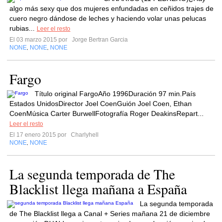
algo más sexy que dos mujeres enfundadas en ceñidos trajes de
cuero negro dándose de leches y haciendo volar unas pelucas
rubias...
Leer el resto
El 03 marzo 2015 por
Jorge Bertran Garcia
NONE
NONE
NONE
,
,
Fargo
Título original FargoAño 1996Duración 97 min.País
Estados UnidosDirector Joel CoenGuión Joel Coen, Ethan
CoenMúsica Carter BurwellFotografía Roger DeakinsRepart...
Leer el resto
El 17 enero 2015 por
Charlyhell
NONE
NONE
,
La segunda temporada de The
Blacklist llega mañana a España
La segunda temporada
de The Blacklist llega a Canal + Series mañana 21 de diciembre