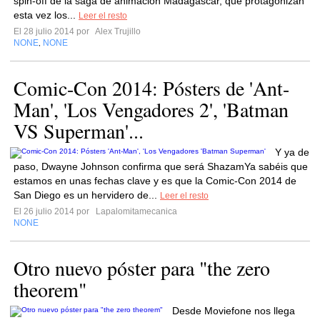
spin-off de la saga de animación Madagascar, que protagonizan
esta vez los...
Leer el resto
El 28 julio 2014 por
Alex Trujillo
NONE
NONE
,
Comic-Con 2014: Pósters de 'Ant-
Man', 'Los Vengadores 2', 'Batman
VS Superman'...
Y ya de
paso, Dwayne Johnson confirma que será ShazamYa sabéis que
estamos en unas fechas clave y es que la Comic-Con 2014 de
San Diego es un hervidero de...
Leer el resto
El 26 julio 2014 por
Lapalomitamecanica
NONE
Otro nuevo póster para "the zero
theorem"
Desde Moviefone nos llega