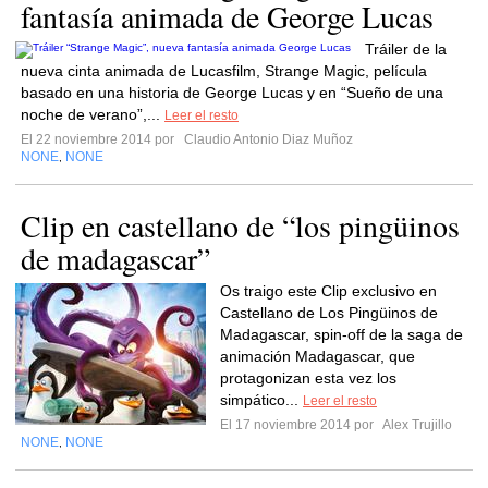
fantasía animada de George Lucas
Tráiler de la
nueva cinta animada de Lucasfilm, Strange Magic, película
basado en una historia de George Lucas y en “Sueño de una
noche de verano”,...
Leer el resto
El 22 noviembre 2014 por
Claudio Antonio Diaz Muñoz
NONE
NONE
,
Clip en castellano de “los pingüinos
de madagascar”
Os traigo este Clip exclusivo en
Castellano de Los Pingüinos de
Madagascar, spin-off de la saga de
animación Madagascar, que
protagonizan esta vez los
simpático...
Leer el resto
El 17 noviembre 2014 por
Alex Trujillo
NONE
NONE
,