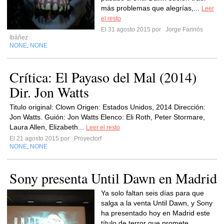
más problemas que alegrías,...
Leer
el resto
El 31 agosto 2015 por
Jorge Farinós
Ibáñez
NONE
NONE
,
Crítica: El Payaso del Mal (2014)
Dir. Jon Watts
Titulo original: Clown Origen: Estados Unidos, 2014 Dirección:
Jon Watts. Guión: Jon Watts Elenco: Eli Roth, Peter Stormare,
Laura Allen, Elizabeth...
Leer el resto
El 21 agosto 2015 por
Proyectorf
NONE
NONE
,
Sony presenta Until Dawn en Madrid
Ya solo faltan seis días para que
salga a la venta Until Dawn, y Sony
ha presentado hoy en Madrid este
título de terror que promete