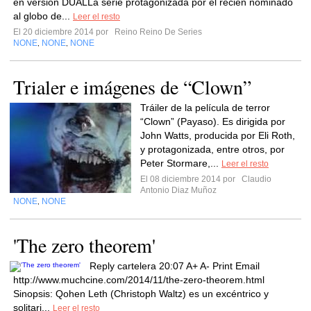
en versión DUALLa serie protagonizada por el recién nominado
al globo de...
Leer el resto
El 20 diciembre 2014 por
Reino Reino De Series
NONE
NONE
NONE
,
,
Trialer e imágenes de “Clown”
Tráiler de la película de terror
“Clown” (Payaso). Es dirigida por
John Watts, producida por Eli Roth,
y protagonizada, entre otros, por
Peter Stormare,...
Leer el resto
El 08 diciembre 2014 por
Claudio
Antonio Diaz Muñoz
NONE
NONE
,
'The zero theorem'
Reply cartelera 20:07 A+ A- Print Email
http://www.muchcine.com/2014/11/the-zero-theorem.html
Sinopsis: Qohen Leth (Christoph Waltz) es un excéntrico y
solitari...
Leer el resto