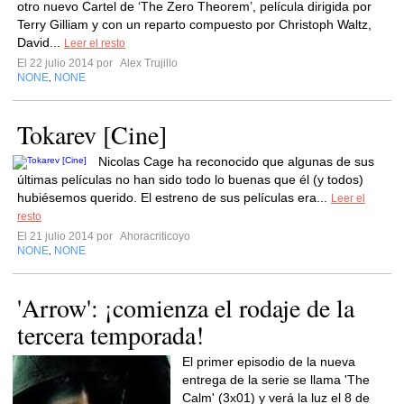
otro nuevo Cartel de ‘The Zero Theorem’, película dirigida por
Terry Gilliam y con un reparto compuesto por Christoph Waltz,
David...
Leer el resto
El 22 julio 2014 por
Alex Trujillo
NONE
NONE
,
Tokarev [Cine]
Nicolas Cage ha reconocido que algunas de sus
últimas películas no han sido todo lo buenas que él (y todos)
hubiésemos querido. El estreno de sus películas era...
Leer el
resto
El 21 julio 2014 por
Ahoracriticoyo
NONE
NONE
,
'Arrow': ¡comienza el rodaje de la
tercera temporada!
El primer episodio de la nueva
entrega de la serie se llama 'The
Calm' (3x01) y verá la luz el 8 de