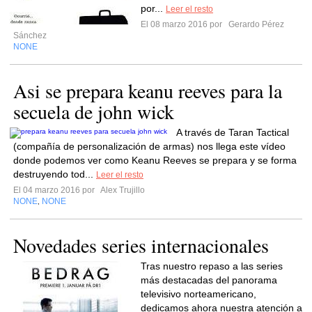
por...
Leer el resto
El 08 marzo 2016 por
Gerardo Pérez
Sánchez
NONE
Asi se prepara keanu reeves para la
secuela de john wick
A través de Taran Tactical
(compañía de personalización de armas) nos llega este vídeo
donde podemos ver como Keanu Reeves se prepara y se forma
destruyendo tod...
Leer el resto
El 04 marzo 2016 por
Alex Trujillo
NONE
NONE
,
Novedades series internacionales
Tras nuestro repaso a las series
más destacadas del panorama
televisivo norteamericano,
dedicamos ahora nuestra atención a