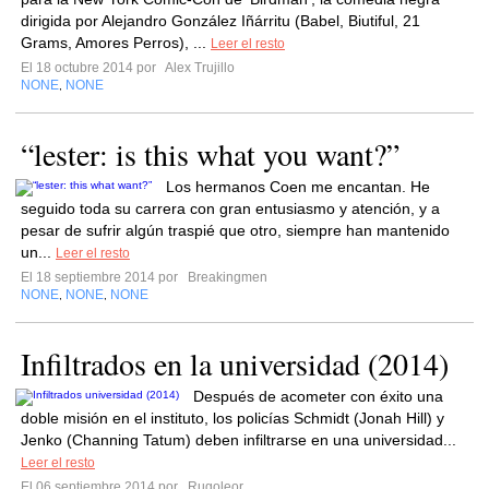
dirigida por Alejandro González Iñárritu (Babel, Biutiful, 21
Grams, Amores Perros), ...
Leer el resto
El 18 octubre 2014 por
Alex Trujillo
NONE
NONE
,
“lester: is this what you want?”
Los hermanos Coen me encantan. He
seguido toda su carrera con gran entusiasmo y atención, y a
pesar de sufrir algún traspié que otro, siempre han mantenido
un...
Leer el resto
El 18 septiembre 2014 por
Breakingmen
NONE
NONE
NONE
,
,
Infiltrados en la universidad (2014)
Después de acometer con éxito una
doble misión en el instituto, los policías Schmidt (Jonah Hill) y
Jenko (Channing Tatum) deben infiltrarse en una universidad...
Leer el resto
El 06 septiembre 2014 por
Rugoleor