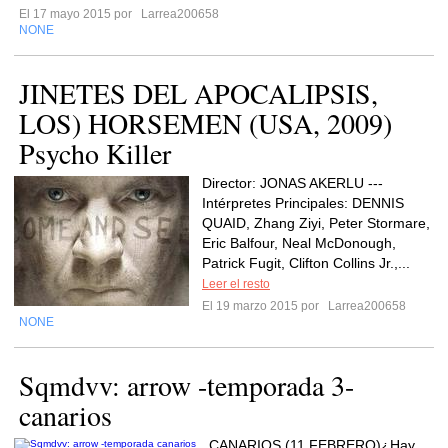
El 17 mayo 2015 por
Larrea200658
NONE
JINETES DEL APOCALIPSIS,
LOS) HORSEMEN (USA, 2009)
Psycho Killer
Director: JONAS AKERLU ---
Intérpretes Principales: DENNIS
QUAID, Zhang Ziyi, Peter Stormare,
Eric Balfour, Neal McDonough,
Patrick Fugit, Clifton Collins Jr.,...
Leer el resto
El 19 marzo 2015 por
Larrea200658
NONE
Sqmdvv: arrow -temporada 3-
canarios
CANARIOS (11 FEBRERO)¿Hay