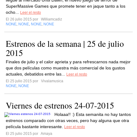
llegue al mercado Until Dawn, el nuevo juego de terror de
SuperMassive Games que promete tener en jaque tanto a los
ocho...
Leer el resto
El 26 julio 2015 por
Williamcadiz
NONE
NONE
NONE
NONE
,
,
,
Estrenos de la semana | 25 de julio
2015
Finales de julio y el calor aprieta y para refrescarnos nada mejor
que dos películas como muestra más comercial de los gustos
actuales, debatidos entre las...
Leer el resto
El 25 julio 2015 por
Vivalamusica
NONE
NONE
,
Viernes de estrenos 24-07-2015
Holaaa!! :) Esta semanita no hay tantos
estrenos comparado con otras veces, pero hay alguna que otra
película bastante interesante.
Leer el resto
El 25 julio 2015 por
Amaya