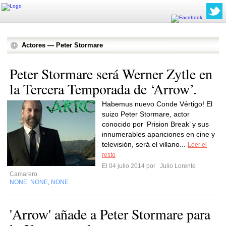
Actores — Peter Stormare
Peter Stormare será Werner Zytle en
la Tercera Temporada de ‘Arrow’.
Habemus nuevo Conde Vértigo! El
suizo Peter Stormare, actor
conocido por ‘Prision Break’ y sus
innumerables apariciones en cine y
televisión, será el villano...
Leer el
resto
El 04 julio 2014 por
Julio Lorente
Camarero
NONE
NONE
NONE
,
,
'Arrow' añade a Peter Stormare para