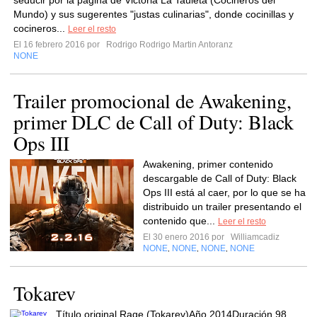
seducir por la página de Victoria La Tauleta (Cocineros del
Mundo) y sus sugerentes "justas culinarias", donde cocinillas y
cocineros...
Leer el resto
El 16 febrero 2016 por
Rodrigo Rodrigo Martin Antoranz
NONE
Trailer promocional de Awakening,
primer DLC de Call of Duty: Black
Ops III
Awakening, primer contenido
descargable de Call of Duty: Black
Ops III está al caer, por lo que se ha
distribuido un trailer presentando el
contenido que...
Leer el resto
El 30 enero 2016 por
Williamcadiz
NONE
NONE
NONE
NONE
,
,
,
Tokarev
Título original Rage (Tokarev)Año 2014Duración 98