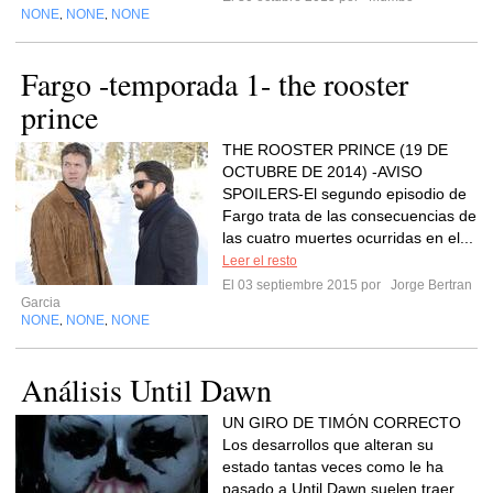
NONE
NONE
NONE
,
,
Fargo -temporada 1- the rooster
prince
THE ROOSTER PRINCE (19 DE
OCTUBRE DE 2014) -AVISO
SPOILERS-El segundo episodio de
Fargo trata de las consecuencias de
las cuatro muertes ocurridas en el...
Leer el resto
El 03 septiembre 2015 por
Jorge Bertran
Garcia
NONE
NONE
NONE
,
,
Análisis Until Dawn
UN GIRO DE TIMÓN CORRECTO
Los desarrollos que alteran su
estado tantas veces como le ha
pasado a Until Dawn suelen traer