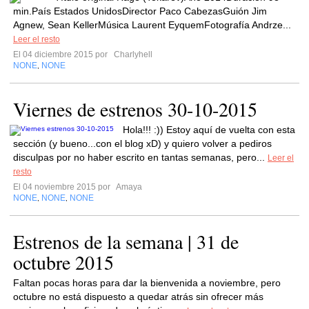
min.País Estados UnidosDirector Paco CabezasGuión Jim
Agnew, Sean KellerMúsica Laurent EyquemFotografía Andrze...
Leer el resto
El 04 diciembre 2015 por
Charlyhell
NONE
NONE
,
Viernes de estrenos 30-10-2015
Hola!!! :)) Estoy aquí de vuelta con esta
sección (y bueno...con el blog xD) y quiero volver a pediros
disculpas por no haber escrito en tantas semanas, pero...
Leer el
resto
El 04 noviembre 2015 por
Amaya
NONE
NONE
NONE
,
,
Estrenos de la semana | 31 de
octubre 2015
Faltan pocas horas para dar la bienvenida a noviembre, pero
octubre no está dispuesto a quedar atrás sin ofrecer más