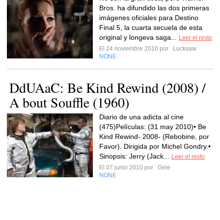
Bros. ha difundido las dos primeras
imágenes oficiales para Destino
Final 5, la cuarta secuela de esta
original y longeva saga...
Leer el resto
El 24 noviembre 2010 por
Lucksaw
NONE
DdUAaC: Be Kind Rewind (2008) /
A bout Souffle (1960)
Diario de una adicta al cine
(475)Películas: (31 may 2010)• Be
Kind Rewind- 2008- (Rebobine, por
Favor). Dirigida por Michel Gondry.•
Sinopsis: Jerry (Jack...
Leer el resto
El 07 junio 2010 por
Gine
NONE