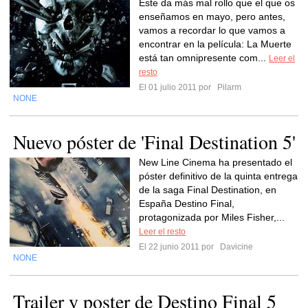
Este da más mal rollo que el que os
enseñamos en mayo, pero antes,
vamos a recordar lo que vamos a
encontrar en la película: La Muerte
está tan omnipresente com...
Leer el
resto
El 01 julio 2011 por
Pilarm
NONE
Nuevo póster de 'Final Destination 5'
New Line Cinema ha presentado el
póster definitivo de la quinta entrega
de la saga Final Destination, en
España Destino Final,
protagonizada por Miles Fisher,...
Leer el resto
El 22 junio 2011 por
Davicine
NONE
Trailer y poster de Destino Final 5